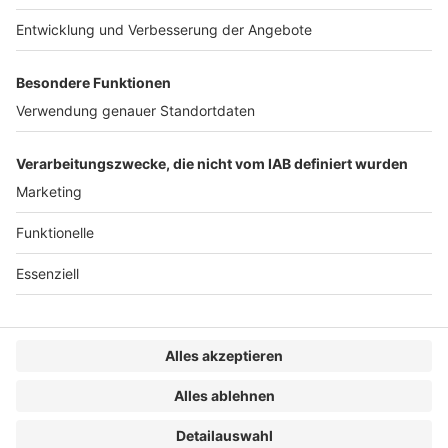
Definition des Transaktionsobjekts über die
Behandlung von Shared Services, der Übertragung von
Mitarbeitern mit Mischfunktionen bis zur Herleitung
kaufpreisrelevanter Größen, insbesondere Earnings
before Interest and Taxes (Depreciation, and
Amortization) – EBIT(DA), Working Capital und Net
Debt, und gibt Hinweise für die praktische Umsetzung
aus Verkäufer- und Käufersicht.
WEITERLESEN
1
2
3
…
40
»
KONTAKT
IMPRESSUM
MEDIADATEN
DATENSCHUTZ
AGB