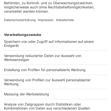
WEITERLESEN
Herausforderungen bei
der Ableitung von
Carve-out-Finanzzahlen
Quelle: Betriebs-Berater 2026 Heft 31-32 vom
27.07.2026, Seite 1770
Carve-out-Transaktionen haben in der
Transaktionspraxis erheblich an Bedeutung
gewonnen. Anders als bei klassischen Mergers &
Acquisitions-(M&A-)Transaktionen existiert das
Transaktionsobjekt regelmäßig noch nicht als
eigenständige rechtliche und finanzielle Einheit. Seine
Finanzzahlen müssen aus den bestehenden
Konzernstrukturen erst abgeleitet werden. Der
nachfolgende Beitrag zeigt Herausforderungen bei der
Ableitung von Carve-out-Finanzzahlen – von der