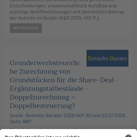
Entscheidungen, wissenschaftliche Aufsätze und
sonstige Veröffentlichungen seit dem letzten Beitrag
der Autoren im Vorjahr (K&R 2025, 452 ff.).
WEITERLESEN
Grunderwerbsteuerlic
he Zurechnung von
Grundstücken für die Share-Deal-
Ergänzungstatbestände –
Doppelzurechnung =
Doppelbesteuerung?
Quelle: Betriebs-Berater 2026 Heft 30 vom 20.07.2026,
Seite 1687
Eine der komplexesten und – für die
Besteuerungszeitpunkte vor der Einführung von § 1