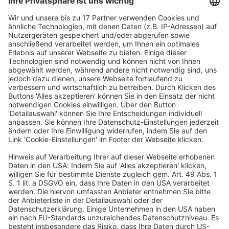
Abs. 4a GrEStG weiterhin ungeklärten – Fragen im
Grunderwerbsteuerrecht ist die mögliche
Doppelzurechnung von Grundstücken bei der
Anwendung der Share-Deal-Ersatztatbestände § 1
Abs. 2a–3a GrEStG. Ausdrücklich Stellung bezogen hat
der BFH in seiner Rechtsprechung zur aktuellen
Fassung von § 1 Abs. 3 GrEStG hierzu nicht. In den
neuen Zurechnungserlassen v. 10.3.2026 geht die
Finanzverwaltung für bis zum 5.12.2024 verwirklichte
Erwerbsvorgänge weiterhin von einer möglichen
Doppelzurechnung – und möglicherweise auch von
einer Doppelentstehung von Grunderwerbsteuer – bei
entsprechenden Erwerbsvorgängen in
Beteiligungsketten aus. Der Beitrag stellt die
Grundsätze zur Zurechnung für die Anwendung der
Share-Deal-Ersatztatbestände für die Rechtslage vor
Einführung von § 1 Abs. 4a GrEStG anhand der
bisherigen Rechtsprechung sowie den aktuellen
Meinungsstand hierzu dar, und zeigt auf, wie die Frage
der doppelten Zurechnung und dadurch fraglichen
mehrfachen Besteuerung gelöst werden kann.