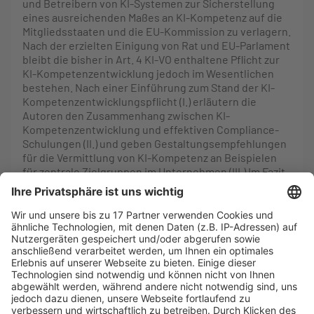
und Betreibern von KI-Systemen zur Sicherstellung
eines ausreichenden Maßes an KI-Kompetenz auf die
Mitgliedsstaaten und die EU-Kommission zu verlagern.
Nach der erzielten Einigung von Rat und EU-Parlament
bleibt die bisher in Art. 4 KI-VO enthaltene Pflicht zur
KI-Kompetenzentwicklung jedoch im Wesentlichen
bestehen. Nach einer Einführung zum Stand der KI-
Kompetenzentwicklungspflicht (I.) erläutern die
Autoren den Zusammenhang zwischen KI-
Kompetenzentwicklung und effektiven Compliance-
Schulungen (II.) und geben Gestaltungsempfehlungen
für die Vermittlung von KI-Kompetenz an Beispielen
für zentrale Zielgruppen im Unternehmen (III.) Im Fazit
betonen die Autoren die Förderung der KI-Kompetenz
als Grundlage für einen rechtskonformen und
verantwortungsvollen Einsatz von KI-Systemen (IV.).
WEITERLESEN