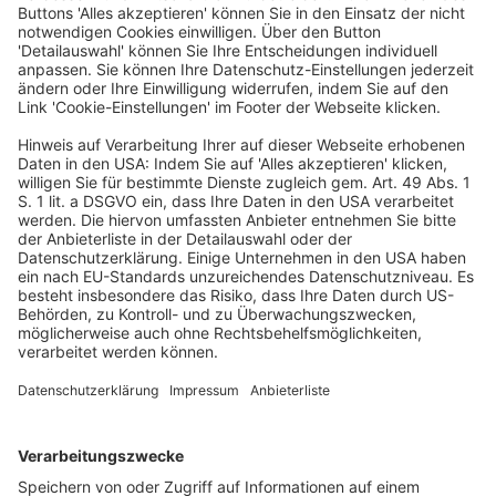
Umsatzsteuerrecht: E-
Rechnung – Herkunft,
Stand, Praxiskonsequenzen und
Kritik
Quelle: Der Steuerberater 2026 Heft 07-08 vom
16.07.2026, Seite 201
Ausgehend von einer EU-Initiative zur Sicherung des
Steuersubstrats wurde in Deutschland 2024 eine
Pflicht zur Erstellung einer elektronischen Rechnung
in § 14 Abs. 1 bis 3 UStG implementiert. Damit sind
grundsätzlich alle zwischenunternehmerischen
Rechnungen betroffen. Ausnahmen bestehen für
Kleinbeträge und Kleinunternehmer. Die vollen
Wirkungen der E-Rechnungs-Pflicht entfalten sich ab
dem 1.1.2028, wobei die Empfangspflicht von E-
Rechnungen bereits seit dem 1.1.2025 besteht. Die E-
Rechnungs-Pflicht entfaltet Auswirkungen auf die
GoBD und den Vorsteuerabzug. Im Ergebnis zeigen
sich neben Detailschwächen bei der Ausgestaltung
der gesetzlichen Regelungen erneut die eklatanten
Probleme des innereuropäischen