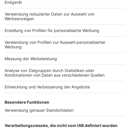
Umsatzsteuersystems, die zu immer abstruseren
Regelungen führen.
WEITERLESEN
Basics: Compliance-
Risiken
Quelle: Compliance-Berater 2026 Heft 08 vom
16.07.2026, Seite 330
Der vierte Beitrag dieser Reihe befasst sich mit den
Compliance-Risiken und zeigt die Grundzüge einer
Risikoanalyse auf. Die Risikoanalyse ist die Grundlage
für jedes unternehmensindividuelle Compliance-
Management-System (folgend: CMS). Sie ermittelt die
relevanten Rechts- und Reputationsrisiken, die dann
im CMS minimiert werden sollen.