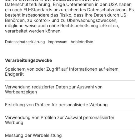
Künstliche Intelligenz wird die Büroarbeit in den
kommenden Jahren grundlegend verändern. Sie
beeinflusst Abläufe, Informationsflüsse und
Entscheidungswege in nahezu allen Branchen. Noch
stehen viele Organisationen allerdings erst am Anfang.
WEITERLESEN
BB IN-HOUSE
/
BB-IH 2025-6
/
dfv-Archiv
Erste Schritte…
Quelle: changement! 8 2025 Heft
vom 10.11.2025, Seite 12
… eines Digital Transformation Office
Jan-Friedrich Meister / Sarah Groh