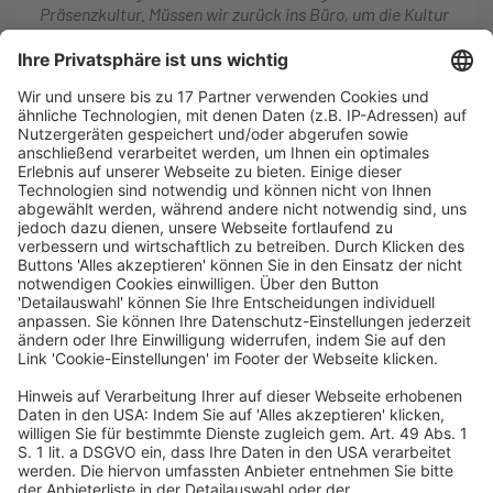
Präsenzkultur. Müssen wir zurück ins Büro, um die Kultur
zu retten? Zerstört Work-from-Home die
Unternehmenskultur?
WEITERLESEN
BB IN-HOUSE
/
BB-IH 2025-6
/
dfv-Archiv
Wie KI die Büroarbeit
vereinfachen kann
Quelle: changement! 8 2025 Heft vom 10.11.2025, Seite
10
Wie KI die Büroarbeit vereinfachen kann
Sebastian Reimer