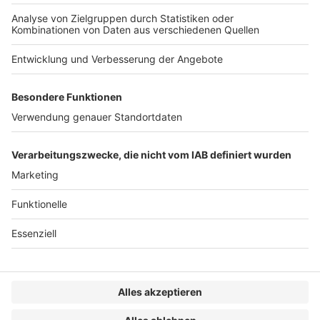
Digitaler Wandel braucht Stabilität – der Schlüssel zur
Wettbewerbsfähigkeit von morgen. Die Etablierung eines
Digital Transformation Office kann dabei enorm hilfreich
sein. Im besten Falle ist es das Powerhouse und die
Schaltzentrale der digitalen Transformation. Wie ein
Fahrplan für das DTO aussehen kann und welche
Voraussetzungen wichtig sind, beschreiben Jan-
Friedrich Meister und Sarah Groh.
WEITERLESEN
BB IN-HOUSE
/
BB-IH 2025-6
/
dfv-Archiv
KONTAKT
IMPRESSUM
MEDIADATEN
DATENSCHUTZ