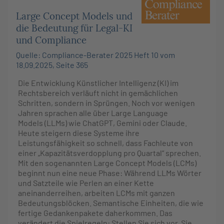
Large Concept Models und
die Bedeutung für Legal-KI
und Compliance
Quelle: Compliance-Berater 2025 Heft 10 vom
18.09.2025, Seite 365
Die Entwicklung Künstlicher Intelligenz (KI) im
Rechtsbereich verläuft nicht in gemächlichen
Schritten, sondern in Sprüngen. Noch vor wenigen
Jahren sprachen alle über Large Language
Models (LLMs) wie ChatGPT, Gemini oder Claude.
Heute steigern diese Systeme ihre
Leistungsfähigkeit so schnell, dass Fachleute von
einer „Kapazitätsverdopplung pro Quartal“ sprechen.
Mit den sogenannten Large Concept Models (LCMs)
beginnt nun eine neue Phase: Während LLMs Wörter
und Satzteile wie Perlen an einer Kette
aneinanderreihen, arbeiten LCMs mit ganzen
Bedeutungsblöcken. Semantische Einheiten, die wie
fertige Gedankenpakete daherkommen. Das
verändert die Spielregeln: Stellen Sie sich vor, Sie