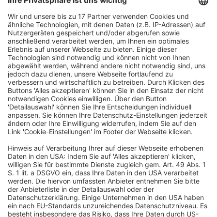
BMI den Regierungsentwurf veröffentlicht (BMI,
Meldung vom 24.7.2025), …
Maßnahmen für eine
erfolgreiche Zukunft:
realistisch, machbar, wirksam
Quelle: Recht Automobil Wirtschaft 2025 Heft 02 vom
18.09.2025, Seite 107
Patrick Schnieder, MdB und Bundesminister für
Verkehr
Studie zu den
Auswirkungen des