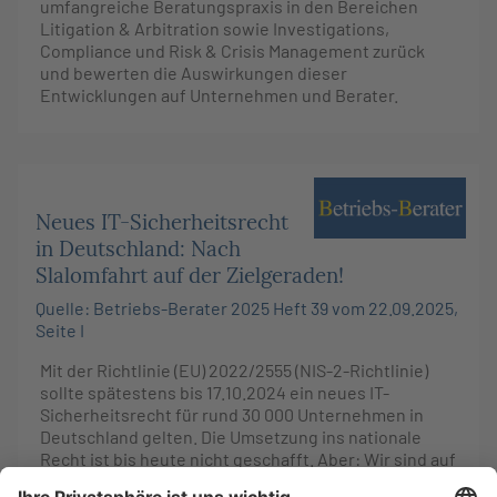
umfangreiche Beratungspraxis in den Bereichen
Litigation & Arbitration sowie Investigations,
Compliance und Risk & Crisis Management zurück
und bewerten die Auswirkungen dieser
Entwicklungen auf Unternehmen und Berater.
Neues IT-Sicherheitsrecht
in Deutschland: Nach
Slalomfahrt auf der Zielgeraden!
Quelle: Betriebs-Berater 2025 Heft 39 vom 22.09.2025,
Seite I
Mit der Richtlinie (EU) 2022/2555 (NIS-2-Richtlinie)
sollte spätestens bis 17.10.2024 ein neues IT-
Sicherheitsrecht für rund 30 000 Unternehmen in
Deutschland gelten. Die Umsetzung ins nationale
Recht ist bis heute nicht geschafft. Aber: Wir sind auf
die Zielgerade eingebogen. Ende Juli 2025 hat das