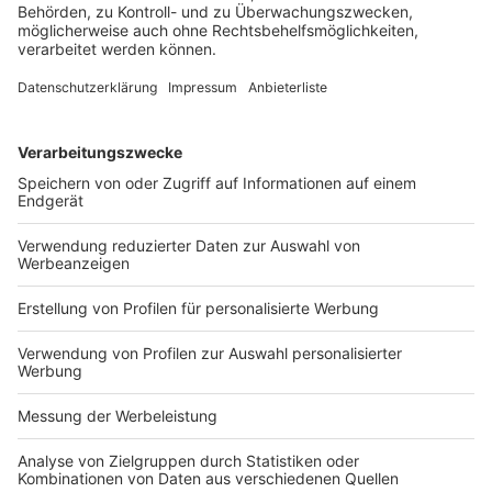
HinSchG auf die mittelständische
Wirtschaft
Quelle: Compliance-Berater 2025 Heft 10 vom
18.09.2025, Seite 382
In den vergangenen Jahren sorgte das
Hinweisgeberschutzgesetz (HinSchG) für gewisse
Diskussionen im rechtspolitischen und
wirtschaftlichen Bereich. Zwar verfolgt das HinSchG
wichtige und schützenswerte Ziele, allerdings sind
die Regelungen wenig praxistauglich und für die
Erreichung der Ziele nicht geeignet. Überdies
werden Unternehmen umfangreiche und vor allem
kleinteilige Pflichten auferlegt, die weder
Unternehmen, Mitarbeitern noch Hinweisgebern von
Nutzen sind. Anlass genug, zu hinterfragen, wie das
HinSchG von den Adressaten, also vor allem der
mittelständischen Wirtschaft, wahrgenommen wird.
Dazu wurde von PRO HONORE e. V. mit Unterstützung
des Instituts für Compliance im Mittelstand sowie der
Handelskammer Hamburg und der Versammlung
Ehrbarer Kaufleute zu Hamburg e. V. eine Studie