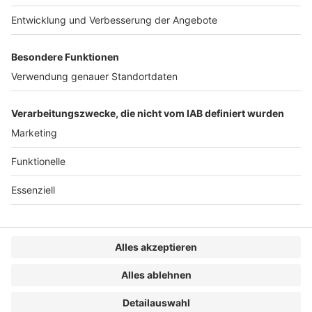
durchgeführt, mit der untersucht werden sollte,
welche Auswirkungen das HinSchG auf das Geschäft
von mittelständischen Unternehmen hat, wie
Unternehmen das HinSchG im Hinblick auf
Praxistauglichkeit und Wirksamkeit einschätzen und
ob es von diesen Unternehmen als insgesamt
förderlich oder als eine Belastung empfunden wird.
Besonders interessant sind die individuellen
Anmerkungen der Befragten.
1
2
»
KONTAKT
IMPRESSUM
MEDIADATEN
DATENSCHUTZ
AGB