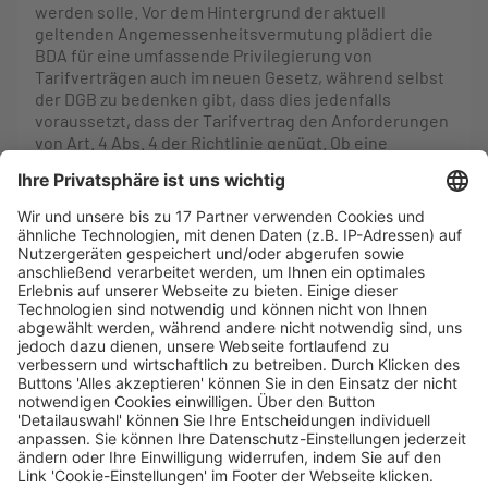
werden solle. Vor dem Hintergrund der aktuell
geltenden Angemessenheitsvermutung plädiert die
BDA für eine umfassende Privilegierung von
Tarifverträgen auch im neuen Gesetz, während selbst
der DGB zu bedenken gibt, dass dies jedenfalls
voraussetzt, dass der Tarifvertrag den Anforderungen
von Art. 4 Abs. 4 der Richtlinie genügt. Ob eine
mögliche Privilegierung auch dem nur
tarifanwendenden Unternehmen zugutekommen soll,
wird nach den üblichen Mustern beurteilt. Wer meint,
mit jedem arbeitsrechtlichen Gesetz zugleich die
Tarifbindung fördern zu müssen, wird die
Gleichstellung ablehnen. Mich überzeugt das nicht.
Wenn man von einer Angemessenheitsgewähr
tarifvertraglicher Regeln ausgeht, dann spielt es keine
Rolle, auf welcher Rechtsgrundlage sie angewandt
werden.
Auf eine besonders bemerkenswerte Empfehlung der
Kommission gehen die Sondervoten nicht ein. Mit
breiter Mehrheit plädiert die Kommission für eine
gesetzliche Klarstellung, dass die