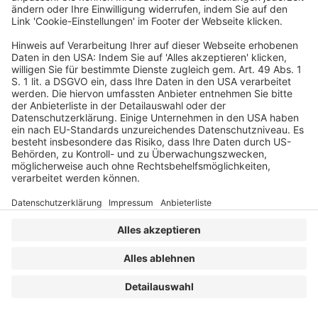
BB IN-HOUSE
/
BB-IH 2026-13
/
dfv-Archiv
KONTAKT
IMPRESSUM
MEDIADATEN
DATENSCHUTZ
AGB
Erstellt mit
WordPress
und
Merlin
.