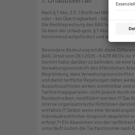
Nach § 7 Abs. 3 S. 1 BUrlG verfällt der geset
oder – bei Übertragbarkeit – bis zum 31.3. 
Die Rechtsprechung des BAG hat diese Vorga
So kann der Urlaub gem. § 7 Abs. 3 BUrlG nu
hinreichend aufgefordert und auf den Verfal
Besondere Bedeutung erhält diese Differe
BAG, Urteil vom 28.1.2025 – 9 AZR 66/24 zur 
Gericht hatte darüber zu befinden, ob eine t
Verwaltungsvorschrift des öffentlichen Arb
Begründung, dass Verwaltungsvorschriften k
und damit tarifliche Regelungen daher wed
Ausschlussfristen wirken unmittelbar und z
Tarifvertragsparteien, nicht jedoch durch i
Rundschreiben, modifiziert werden.
Das BA
22
interne organisatorische Richtlinien darst
entfalten.
Selbst wenn eine Verwaltungsvor
23
individualrechtlicher Anspruch abgeleitet 
erfolgt.
Ein Abweichen von der tariflichen
24
unterläuft zudem die Tarifautonomie nach Art