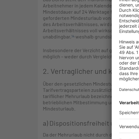
Arbeitnehmer in jedem Kalenderjahr Anspruc
Mindestdauer auf 24 Werktage fest, was be
geforderten Mindesturlaub von vier Wochen 
des Arbeitsverhältnisses, wird aber nach §
Arbeitsverhältnisses voll wirksam. Der gesetz
unabdingbar,
weshalb grundsätzlich jede 
14
Insbesondere der Verzicht auf gesetzlichen
möglich – weder durch Vergleichsvertrag no
2. Vertraglicher und kollektiv
Über den gesetzlichen Mindesturlaub hinaus
Tarifvertragsparteien zusätzliche Urlaubsa
tariflicher Mehrurlaub bezeichnet. Sie beru
betrieblichen Mitbestimmung und unterliege
Mindesturlaub.
a) Dispositionsfreiheit und Diff
Da der Mehrurlaub nicht durch das Unionsrec