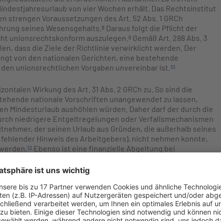
indestjahresurlaub von vier Wochen erhält. Das Rechtsinstitut
den strengen Voraussetzungen des Art. 52 Abs. 1 GRCh
hrung seines Wesensgehalts.
Daraus folgt die Pflicht der
8
echt unionsrechtskonform auszulegen.
Gemäß Art. 288 Abs. 3
9
n, dass die Ziele der Richtlinie verwirklicht werden. Der
angt von den nationalen Gerichten, eine bestehende
den unionsrechtlichen Vorgaben unvereinbar ist.
10
ntalen Wirkung des Art. 31 Abs. 2 GRCh zu. So sind die
stehende nationale Vorschriften unangewendet zu lassen,
en Mindesturlaub aushöhlen würden. Daher darf der durch die
 durch niedrigere Entgeltregelungen oder Verfallsmechanismen
tnehmer, der seinen Urlaub aus Gründen, die außerhalb seines
er fehlender Hinweis des Arbeitgebers), nicht nehmen konnte,
 werden.
Ebenso ist eine finanzielle Abgeltung bei
12
end zu gewähren. Damit legt das Unionsrecht den
nale Regelungen – wie das deutsche Bundesurlaubsgesetz
ht – Das Bundesurlaubsgesetz
 unionsrechtlichen Vorgaben dar. Nach § 1 BUrlG hat jeder