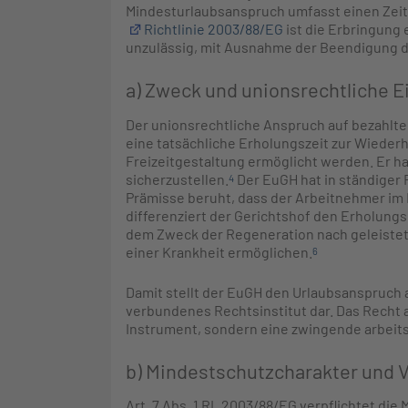
Mindesturlaubsanspruch umfasst einen Zei
Richtlinie 2003/88/EG
ist die Erbringung 
unzulässig, mit Ausnahme der Beendigung d
a) Zweck und unionsrechtliche 
Der unionsrechtliche Anspruch auf bezahlten
eine tatsächliche Erholungszeit zur Wiederh
Freizeitgestaltung ermöglicht werden. Er hat
sicherzustellen.
Der EuGH hat in ständiger 
4
Prämisse beruht, dass der Arbeitnehmer im 
differenziert der Gerichtshof den Erholun
dem Zweck der Regeneration nach geleistete
einer Krankheit ermöglichen.
6
Damit stellt der EuGH den Urlaubsanspruch 
verbundenes Rechtsinstitut dar. Das Recht au
Instrument, sondern eine zwingende arbeits
b) Mindestschutzcharakter und V
Art. 7 Abs. 1 RL 2003/88/EG verpflichtet die