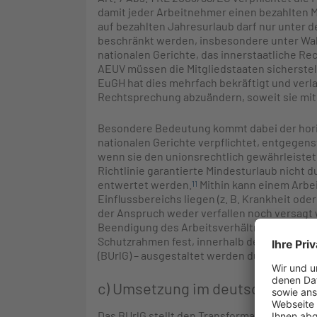
damit jeder Arbeitnehmer einen bezahlten M
auf bezahlten Jahresurlaub darf nur unter 
beschränkt werden, insbesondere unter Wa
nationalen Gerichte, das innerstaatliche R
AEUV müssen die Mitgliedstaaten sicherstelle
EuGH hat dies mehrfach bekräftigt und verl
Rechtsprechung abzuändern, soweit sie mit 
Besondere Bedeutung kommt dabei der horizo
nationalen Gerichte verpflichtet, entgegen
wenn sie den unionsrechtlich gewährleistet
Richtlinie garantierte Mindesturlaub nicht
entwertet werden.
Mithin kann einem Arbei
11
Einflussbereichs liegen (z. B. Krankheit od
der Anspruch weder verfallen noch versagt
Beendigung des Arbeitsverhältnisses zwing
Schutzrahmen fest, innerhalb dessen natio
(BUrlG) – ausgestaltet werden dürfen.
13
c) Umsetzung im deutschen Rec
Das BUrlG stellt den Transformationsakt der