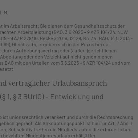
LL.M.
t im Arbeitsrecht: Sie dienen dem Gesundheitsschutz der
rachten Arbeitsleistung (BAG, 3.6.2025 – 9 AZR 104/24, NJW
019 – 9 AZR 278/16, BeckRS 2019, 12128, Rn. 34; BAG, 14.5.2013 –
1099). Gleichzeitig ergeben sich in der Praxis bei der
a durch Aufhebungsvertrag oder (außer-)gerichtlichen
ie Abgeltung oder den Verzicht auf nicht genommenen
das BAG mit den Urteilen vom 3.6.2025 – 9 AZR 104/24 und vom
esetzt.
und vertraglicher Urlaubsanspruch
(§ 1, § 3 BUrlG) – Entwicklung und
 ist unionsrechtlich verankert und durch die Rechtsprechung
lich geprägt. Als Anknüpfungspunkt ist hierfür Art. 7 Abs. 1
en. Subsekutiv treffen die Mitgliedstaaten die erforderlichen
 bezahlten Mindestjahresurlaub erhält.
Der
2