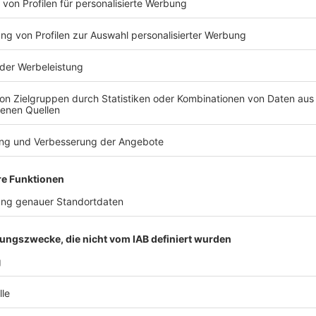
 Übertragung, Verfall oder Verzicht treffen.
Das BAG
17
arente Abgrenzung zwischen gesetzlichem und vertraglichem
fferenzierung, gilt im Zweifel, dass beide Urlaubsarten
hieraus:
tbar, unabdingbar.
bzw. Mehrurlaub durch Betriebsvereinbarung: dispositiv, kann
regelt werden.
bei Aufhebungsvereinbarungen und (außer-)gerichtlichen
ischen den Arbeitsvertragsparteien Streit über den Umfang
, strikt zwischen diesen Urlaubsarten zu unterscheiden.
ubsansprüche” birgt erhebliche Risiken, da sie hinsichtlich des
e.
ht