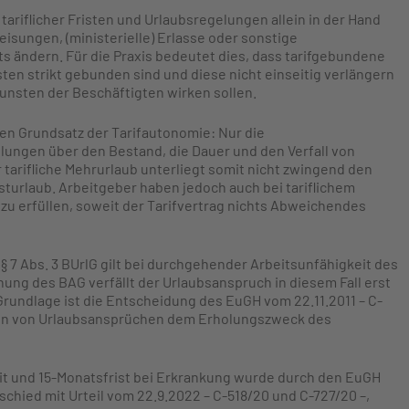
tariflicher Fristen und Urlaubsregelungen allein in der Hand
eisungen, (ministerielle) Erlasse oder sonstige
s ändern. Für die Praxis bedeutet dies, dass tarifgebundene
isten strikt gebunden sind und diese nicht einseitig verlängern
unsten der Beschäftigten wirken sollen.
en Grundsatz der Tarifautonomie: Nur die
ungen über den Bestand, die Dauer und den Verfall von
tarifliche Mehrurlaub unterliegt somit nicht zwingend den
turlaub. Arbeitgeber haben jedoch auch bei tariflichem
zu erfüllen, soweit der Tarifvertrag nichts Abweichendes
 7 Abs. 3 BUrlG gilt bei durchgehender Arbeitsunfähigkeit des
ng des BAG verfällt der Urlaubsanspruch in diesem Fall erst
rundlage ist die Entscheidung des EuGH vom 22.11.2011 – C-
ln von Urlaubsansprüchen dem Erholungszweck des
t und 15-Monatsfrist bei Erkrankung wurde durch den EuGH
schied mit Urteil vom 22.9.2022 – C-518/20 und C-727/20 –,