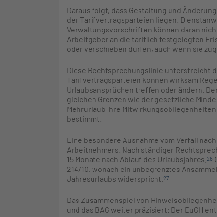
Daraus folgt, dass Gestaltung und Änderung 
der Tarifvertragsparteien liegen. Dienstanw
Verwaltungsvorschriften können daran nicht
Arbeitgeber an die tariflich festgelegten Fr
oder verschieben dürfen, auch wenn sie zug
Diese Rechtsprechungslinie unterstreicht d
Tarifvertragsparteien können wirksam Regel
Urlaubsansprüchen treffen oder ändern. Der 
gleichen Grenzen wie der gesetzliche Mindes
Mehrurlaub ihre Mitwirkungsobliegenheiten 
bestimmt.
Eine besondere Ausnahme vom Verfall nach §
Arbeitnehmers. Nach ständiger Rechtsprechu
15 Monate nach Ablauf des Urlaubsjahres.
G
26
214/10, wonach ein unbegrenztes Ansamme
Jahresurlaubs widerspricht.
27
Das Zusammenspiel von Hinweisobliegenhei
und das BAG weiter präzisiert: Der EuGH ent