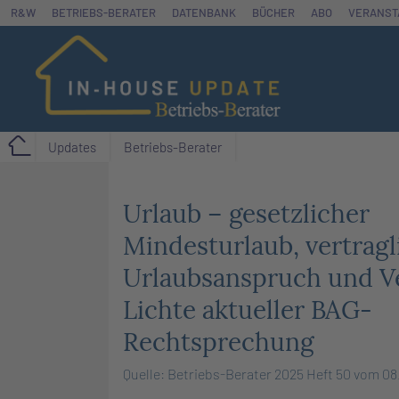
Zum
R&W
BETRIEBS-BERATER
DATENBANK
BÜCHER
ABO
VERANST
Inhalt
springen
Updates
Betriebs-Berater
Urlaub – gesetzlicher
Mindesturlaub, vertragl
Urlaubsanspruch und V
Lichte aktueller BAG-
Rechtsprechung
Quelle: Betriebs-Berater 2025 Heft 50 vom 08