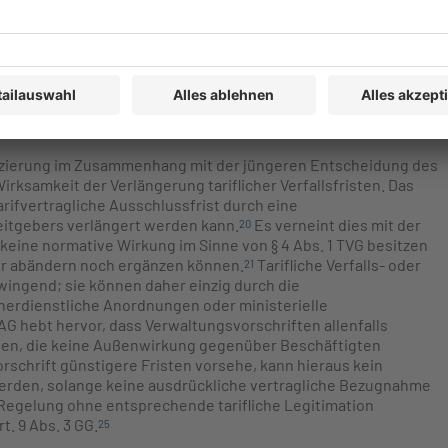
zliche Urlaub, soweit er innerhalb des laufenden Kalenderjahres
des Folgejahres nicht vollständig gewährt und genommen wurde.
ben in den letzten Jahren unionsrechtskonform fortgebildet:
r verfallen, sofern der Arbeitgeber den Arbeitnehmer
l hingewiesen hat.
19
nzierung im Zusammenhang mit der jüngeren Entscheidung des
Wirksamkeit der Verlängerung tariflicher Verfallsfristen. Das
arifvertragliche Ausschlussfrist durch eine
eitgebers verlängert werden kann.
Es verneint dies mit der
20
eine normative Wirkung im Sinne von § 4 Abs. 1 TVG besitzen
er abändern noch ergänzen können.
Tarifliche Verfalls- oder
21
wingend; sie können daher einzig durch die
nnerdienstliche Anordnungen oder ministerielle
G hebt hervor, dass Verwaltungsvorschriften allenfalls
ellen, die keine Außenwirkung gegenüber Beschäftigten
schrift günstigere Fristen vorsehe, kann hieraus kein
werden, solange keine ausdrückliche vertragliche Bezugnahme
 Regelung ohne entsprechende tarifliche Legitimation
. 9 Abs. 3 GG.
25