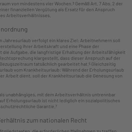
traum von mindestens vier Wochen.
Gemäß Art. 7 Abs. 2 der
3
einer finanziellen Vergütung als Ersatz für den Anspruch
es Arbeitsverhältnisses.
Einordnung
 Jahresurlaub verfolgt ein klares Ziel: Arbeitnehmern soll
erstellung ihrer Arbeitskraft und eine Phase der
 die Aufgabe, die langfristige Erhaltung der Arbeitsfähigkeit
Rechtsprechung klargestellt, dass dieser Anspruch auf der
Bezugszeitraum tatsächlich gearbeitet hat.
Gleichzeitig
5
gsurlaub vom Krankheitsurlaub: Während der Erholungsurlaub
r Arbeit dient, soll der Krankheitsurlaub die Genesung von
als unabhängiges, mit dem Arbeitsverhältnis untrennbar
f Erholungsurlaub ist nicht lediglich ein sozialpolitisches
schutzrechtliche Garantie.
7
erhältnis zum nationalen Recht
 Mitgliedstaaten, die erforderlichen Maßnahmen zu treffen,