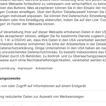
h auf bezahlten Erholungsurlaub. § 3 Abs. 1 BUrlG legt dessen
i einer Sechs-Tage-Woche exakt dem unionsrechtlich
entspricht. Der Anspruch entsteht grundsätzlich mit Beginn
 4 BUrlG erst nach sechsmonatigem Bestehen des
liche Mindesturlaub ist nach § 13 Abs. 1 S. 3 BUrlG
Abweichung zu Lasten des Arbeitnehmers unwirksam ist.
15
 Mindesturlaub ist nach ständiger BAG-Rechtsprechung nicht
ch durch sonstigen Vertrag.
16
rechtlicher Mehrurlaub
 können die Arbeitsvertrags-, Betriebsvereinbarungs- bzw.
nsprüche vereinbaren. Diese werden als vertraglicher oder
hen auf der Privatautonomie, der Tarifautonomie bzw. der
n daher anderen rechtlichen Maßstäben als der gesetzliche
erenzierungspflicht
ht garantiert wird, können die jeweiligen Vertragsparteien