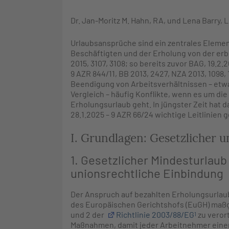
Dr.
Jan-Moritz M.
Hahn
, RA, und
Lena
Barry
, 
Urlaubsansprüche sind ein zentrales Elemen
Beschäftigten und der Erholung von der erb
2015, 3107, 3108; so bereits zuvor BAG, 19.2.2
9 AZR 844/11, BB 2013, 2427, NZA 2013, 1098, 
Beendigung von Arbeitsverhältnissen – etw
Vergleich – häufig Konflikte, wenn es um d
Erholungsurlaub geht. In jüngster Zeit hat 
28.1.2025 – 9 AZR 66/24 wichtige Leitlinien g
I. Grundlagen: Gesetzlicher 
1. Gesetzlicher Mindesturlaub 
unionsrechtliche Einbindung
Der Anspruch auf bezahlten Erholungsurlaub
des Europäischen Gerichtshofs (EuGH) maßgeb
und 2 der
Richtlinie 2003/88/EG
zu verort
1
Maßnahmen, damit jeder Arbeitnehmer einen