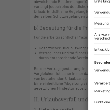
abweichende Bestimmungen über Entstehung,
verlangt jedoch eine deutliche und transp
Urlaub. Enthält eine Regelung keine klare Di
denselben Schutzregelungen unterliegen.
18
b) Bedeutung für die Praxis
Für die arbeitsrechtliche Praxis ergibt sich 
Gesetzlicher Urlaub: zwingend, unverzich
Vertraglicher und tariflicher Mehrurlaub 
durch entsprechende Vereinbarungen ge
Bei der Vertragsgestaltung, insbesondere 
Vergleichen, ist daher immer dann, wenn zw
von bestehenden Urlaubsansprüchen besteht
Eine einheitliche “Abgeltung sämtlicher Urla
gesetzlichen Mindesturlaubs unwirksam wär
II. Urlaubsverfall und -verzic
1. Urlaubsverfall