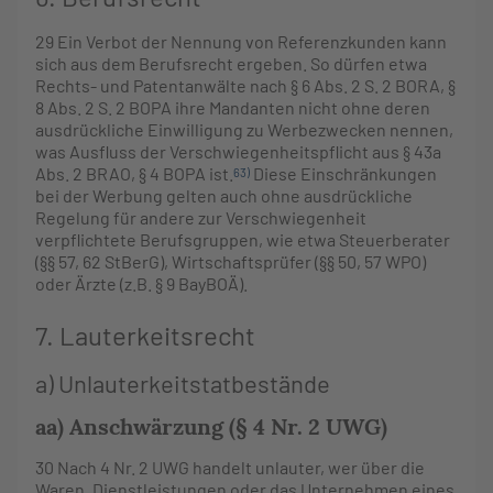
29
Ein Verbot der Nennung von Referenzkunden kann
sich aus dem Berufsrecht ergeben. So dürfen etwa
Rechts- und Patentanwälte nach § 6 Abs. 2 S. 2 BORA, §
8 Abs. 2 S. 2 BOPA ihre Mandanten nicht ohne deren
ausdrückliche Einwilligung zu Werbezwecken nennen,
was Ausfluss der Verschwiegenheitspflicht aus § 43a
Abs. 2 BRAO, § 4 BOPA ist.
Diese Einschränkungen
63)
bei der Werbung gelten auch ohne ausdrückliche
Regelung für andere zur Verschwiegenheit
verpflichtete Berufsgruppen, wie etwa Steuerberater
(§§ 57, 62 StBerG), Wirtschaftsprüfer (§§ 50, 57 WPO)
oder Ärzte (z.B. § 9 BayBOÄ).
7. Lauterkeitsrecht
a) Unlauterkeitstatbestände
aa) Anschwärzung (§ 4 Nr. 2 UWG)
30
Nach 4 Nr. 2 UWG handelt unlauter, wer über die
Waren, Dienstleistungen oder das Unternehmen eines