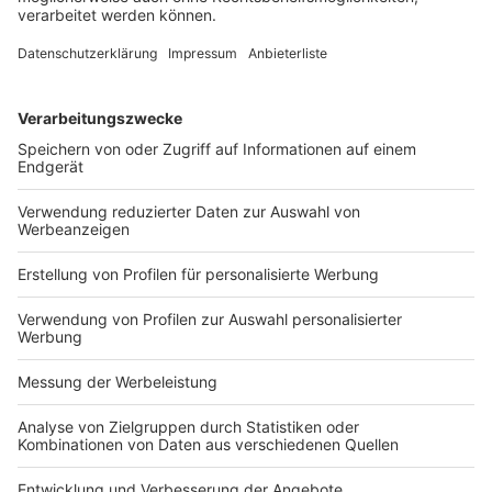
bei der Nennung als Referenzkunde einen solchen
Eingriff bejahen sollte, ist jedoch zu beachten, dass
auch im Rahmen des Rechts am eingerichteten und
ausgeübten Gewerbebetrieb eine umfassende
Interessenabwägung unter Berücksichtigung der
betroffenen Grundrechtspositionen erforderlich ist.
82)
Auch hier wird daher das Interesse des Werbenden an
der Nennung des Kunden überwiegen, soweit nicht
besondere Umstände vorliegen (siehe dazu unter Rn.
8).
III. Werbung mit
Referenzprojekten
41
Von der namentlichen Nennung des Kunden ist die
Werbung mit Referenzprojekten abzugrenzen, bei der
die für diesen erbrachten Leistungen präsentiert
werden. Dies kann von einer einfachen Darstellung in
Form von Fotos bis hin zu ausführlichen
Beschreibungen in Gestalt von Fallstudien (Case
Studies) reichen. Häufig wird auch kombiniert mit