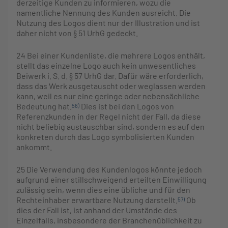
derzeitige Kunden zu informieren, wozu die
namentliche Nennung des Kunden ausreicht. Die
Nutzung des Logos dient nur der Illustration und ist
daher nicht von § 51 UrhG gedeckt.
24
Bei einer Kundenliste, die mehrere Logos enthält,
stellt das einzelne Logo auch kein unwesentliches
Beiwerk i. S. d. § 57 UrhG dar. Dafür wäre erforderlich,
dass das Werk ausgetauscht oder weglassen werden
kann, weil es nur eine geringe oder nebensächliche
Bedeutung hat.
Dies ist bei den Logos von
56)
Referenzkunden in der Regel nicht der Fall, da diese
nicht beliebig austauschbar sind, sondern es auf den
konkreten durch das Logo symbolisierten Kunden
ankommt.
25
Die Verwendung des Kundenlogos könnte jedoch
aufgrund einer stillschweigend erteilten Einwilligung
zulässig sein, wenn dies eine übliche und für den
Rechteinhaber erwartbare Nutzung darstellt.
Ob
57)
dies der Fall ist, ist anhand der Umstände des
Einzelfalls, insbesondere der Branchenüblichkeit zu