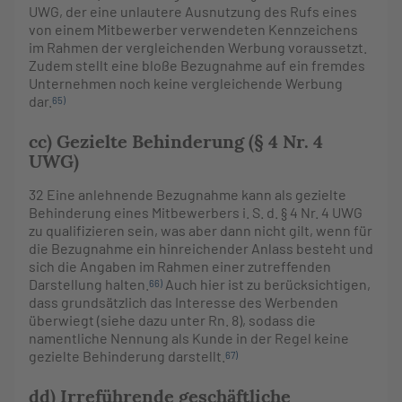
UWG, der eine unlautere Ausnutzung des Rufs eines
von einem Mitbewerber verwendeten Kennzeichens
im Rahmen der vergleichenden Werbung voraussetzt.
Zudem stellt eine bloße Bezugnahme auf ein fremdes
Unternehmen noch keine vergleichende Werbung
dar.
65)
cc) Gezielte Behinderung (§ 4 Nr. 4
UWG)
32
Eine anlehnende Bezugnahme kann als gezielte
Behinderung eines Mitbewerbers i. S. d. § 4 Nr. 4 UWG
zu qualifizieren sein, was aber dann nicht gilt, wenn für
die Bezugnahme ein hinreichender Anlass besteht und
sich die Angaben im Rahmen einer zutreffenden
Darstellung halten.
Auch hier ist zu berücksichtigen,
66)
dass grundsätzlich das Interesse des Werbenden
überwiegt (siehe dazu unter Rn. 8), sodass die
namentliche Nennung als Kunde in der Regel keine
gezielte Behinderung darstellt.
67)
dd) Irreführende geschäftliche