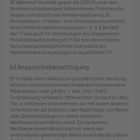
36
Während Verstöße gegen die DSGVO unter den
Rechtsbruchtatbestand fallen können,
stellen die
72)
Regeln zum Schutz von Immaterialgütern (z.B.
Kennzeichen-, Urheber- und Geheimnisschutzrecht)
keine Marktverhaltensregelungen i. S. d. § 3a UWG
dar,
was auch für Verletzungen des Allgemeinen
73)
Persönlichkeitsrechts gilt.
Die berufsrechtlichen
74)
Verschwiegenheitspflichten sind jedoch als
Marktverhaltensregelungen zu qualifizieren.
75)
b) Anspruchsberechtigung
37
Im Falle einer unlauteren geschäftlichen Handlung
können neben bestimmten Verbänden insbesondere
Mitbewerber nach § 8 Abs. 1, Abs. 3 Nr. 1 UWG
Unterlassung verlangen. Mitbewerber ist nach § 2 Abs.
1 Nr. 4 UWG jeder Unternehmer, der mit einem anderen
Unternehmer als Anbieter oder Nachfrager von Waren
oder Dienstleistungen in einem konkreten
Wettbewerbsverhältnis steht. Ein konkretes
Wettbewerbsverhältnis liegt vor, wenn die
Unternehmer gleichartige Waren innerhalb derselben