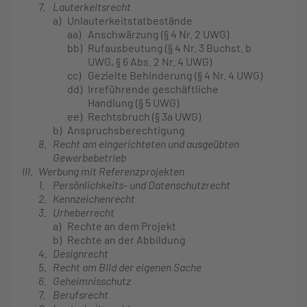
7.
Lauterkeitsrecht
a)
Unlauterkeitstatbestände
aa)
Anschwärzung (§ 4 Nr. 2 UWG)
bb)
Rufausbeutung (§ 4 Nr. 3 Buchst. b
UWG, § 6 Abs. 2 Nr. 4 UWG)
cc)
Gezielte Behinderung (§ 4 Nr. 4 UWG)
dd)
Irreführende geschäftliche
Handlung (§ 5 UWG)
ee)
Rechtsbruch (§ 3a UWG)
b)
Anspruchsberechtigung
8.
Recht am eingerichteten und ausgeübten
Gewerbebetrieb
III.
Werbung mit Referenzprojekten
1.
Persönlichkeits- und Datenschutzrecht
2.
Kennzeichenrecht
3.
Urheberrecht
a)
Rechte an dem Projekt
b)
Rechte an der Abbildung
4.
Designrecht
5.
Recht am Bild der eigenen Sache
6.
Geheimnisschutz
7.
Berufsrecht