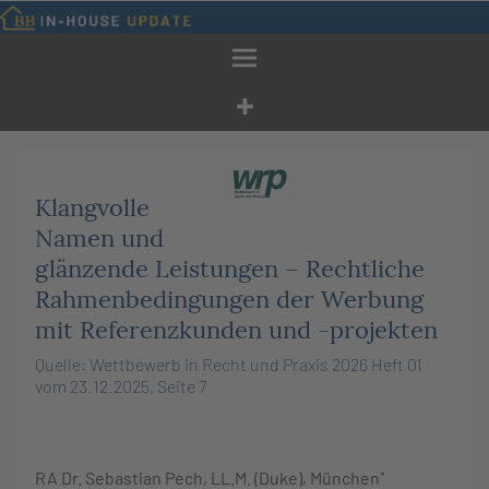
Zum
Inhalt
springen
Klangvolle
Namen und
glänzende Leistungen – Rechtliche
Rahmenbedingungen der Werbung
mit Referenzkunden und -projekten
Quelle: Wettbewerb in Recht und Praxis 2026 Heft 01
vom 23.12.2025, Seite 7
RA Dr.
Sebastian
Pech
, LL.M. (Duke), München
*