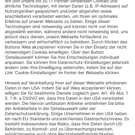
der unternehmerischen Tätigkeit und umfasst alles,
was in der Gesamtheit den wirtschaftlichen Wert des
Unternehmens ausmacht.
78)
39
Bei Vorliegen einer geschäftlichen Handlung haben
zwar lauterkeitsrechtliche Ansprüche (siehe dazu
unter Rn. 30 ff.) grundsätzlich Vorrang gegenüber
solchen wegen Verletzung des Rechts am
eingerichteten und ausgeübten Gewerbebetrieb.
79)
Dies gilt jedoch nur für den nach dem UWG
anspruchsberechtigten Personenkreis,
sodass in
80)
den Fällen, in denen zwischen dem Werbenden und
dem Kunden kein konkretes Wettbewerbs- und damit
kein Mitbewerberverhältnis besteht (siehe dazu unter
Rn. 37), das Recht am eingerichteten und ausgeübten
Gewerbebetrieb zur Anwendung kommen kann.
40
Voraussetzung ist ein unmittelbarer
betriebsbezogener Eingriff, indem sich der Eingriff
gegen den Betrieb als solchen richtet und nicht
lediglich von dem Unternehmen ablösbare
Rechtspositionen beeinträchtigt.
Selbst wenn man
81)