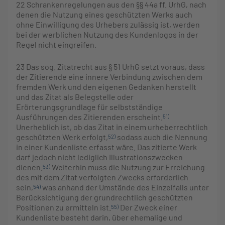
22
Schrankenregelungen aus den §§ 44a ff. UrhG, nach
denen die Nutzung eines geschützten Werks auch
ohne Einwilligung des Urhebers zulässig ist, werden
bei der werblichen Nutzung des Kundenlogos in der
Regel nicht eingreifen.
23
Das sog. Zitatrecht aus § 51 UrhG setzt voraus, dass
der Zitierende eine innere Verbindung zwischen dem
fremden Werk und den eigenen Gedanken herstellt
und das Zitat als Belegstelle oder
Erörterungsgrundlage für selbstständige
Ausführungen des Zitierenden erscheint.
51)
Unerheblich ist, ob das Zitat in einem urheberrechtlich
geschützten Werk erfolgt,
sodass auch die Nennung
52)
in einer Kundenliste erfasst wäre. Das zitierte Werk
darf jedoch nicht lediglich Illustrationszwecken
dienen.
Weiterhin muss die Nutzung zur Erreichung
53)
des mit dem Zitat verfolgten Zwecks erforderlich
sein,
was anhand der Umstände des Einzelfalls unter
54)
Berücksichtigung der grundrechtlich geschützten
Positionen zu ermitteln ist.
Der Zweck einer
55)
Kundenliste besteht darin, über ehemalige und