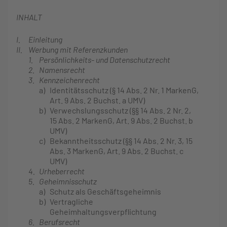
INHALT
I.
Einleitung
II.
Werbung mit Referenzkunden
1.
Persönlichkeits- und Datenschutzrecht
2.
Namensrecht
3.
Kennzeichenrecht
a)
Identitätsschutz (§ 14 Abs. 2 Nr. 1 MarkenG,
Art. 9 Abs. 2 Buchst. a UMV)
b)
Verwechslungsschutz (§§ 14 Abs. 2 Nr. 2,
15 Abs. 2 MarkenG, Art. 9 Abs. 2 Buchst. b
UMV)
c)
Bekanntheitsschutz (§§ 14 Abs. 2 Nr. 3, 15
Abs. 3 MarkenG, Art. 9 Abs. 2 Buchst. c
UMV)
4.
Urheberrecht
5.
Geheimnisschutz
a)
Schutz als Geschäftsgeheimnis
b)
Vertragliche
Geheimhaltungsverpflichtung
6.
Berufsrecht