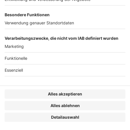
Kundennamen und -projekten geworben, sodass die
rechtlichen Vorgaben für beide Elemente zu
berücksichtigen sind.
1. Persönlichkeits- und
Datenschutzrecht
42
Das Persönlichkeits- und Datenschutzrecht kann
betroffen sein, wenn der Werbende das Bild einer
natürlichen Person zur Darstellung der erbrachten
Leistung verwendet, wie dies etwa in der Werbung
von Fotografen oder Friseuren der Fall sein kann.
43
Das in §§ 22 ff. KUG geregelte Recht am eigenen Bild
schützt als Teilbereich des Allgemeinen
Persönlichkeitsrechts vor der Verbreitung oder
Zurschaustellung von Bildnissen ohne Einwilligung
des Abgebildeten.
Erforderlich ist, dass die
83)
abgebildete Person erkennbar ist.
Personenbilder
84)
stellen zudem personenbezogene Daten i. S. d. Art. 4
Nr. 1 DSGVO dar, wobei auch hier die betroffene Person
identifizierbar sein muss.
Bei der im Rahmen der
85)