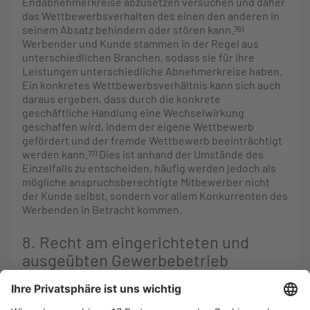
Endabnehmerkreise abzusetzen versuchen und daher
das Wettbewerbsverhalten des einen den anderen in
seinem Absatz behindern oder stören kann.
76)
Werbender und Kunde stammen in der Regel aus
unterschiedlichen Branchen, sodass sie für ihre
Leistungen unterschiedliche Abnehmerkreise haben.
Ein konkretes Wettbewerbsverhältnis kann sich auch
daraus ergeben, dass durch die konkrete
geschäftliche Handlung eine Wechselwirkung
geschaffen wird, indem der eigene Wettbewerb
gefördert und der fremde Wettbewerb beeinträchtigt
werden kann.
Dies ist anhand der Umstände des
77)
Einzelfalls zu entscheiden, häufig werden jedoch als
mögliche anspruchsberechtigte Mitbewerber nicht
der Kunde selbst, sondern vor allem Konkurrenten des
Werbenden in Betracht kommen.
8. Recht am eingerichteten und
ausgeübten Gewerbebetrieb
38
Das Recht am eingerichteten und ausgeübten
Gewerbebetrieb schützt die störungsfreie Entfaltung