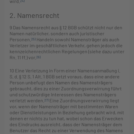
wird.
24)
2. Namensrecht
9
Das Namensrecht aus § 12 BGB schützt nicht nur den
Namen natürlicher, sondern auch juristischer
Personen.
Handeln sowohl Namensträger als auch
25)
Verletzer im geschäftlichen Verkehr, gehen jedoch die
kennzeichenrechtlichen Regelungen (siehe dazu unter
Rn. 11 ff.) vor.
26)
10
Eine Verletzung in Form einer Namensanmaßung i.
S. d. § 12 S. 1 Alt. 1 BGB setzt voraus, dass eine andere
Person unbefugt den Namen des Namensträgers
gebraucht, dies zu einer Zuordnungsverwirrung führt
und schutzwürdige Interessen des Namensträgers
verletzt werden.
Eine Zuordnungsverwirrung liegt
27)
vor, wenn der Namensträger mit bestimmten Waren
oder Dienstleistungen in Beziehung gebracht wird, mit
denen er nichts zu tun hat, wobei schon das Erwecken
des Eindrucks ausreicht, dass der Namensträger dem
Benutzer das Recht zu einer Verwendung des Namens