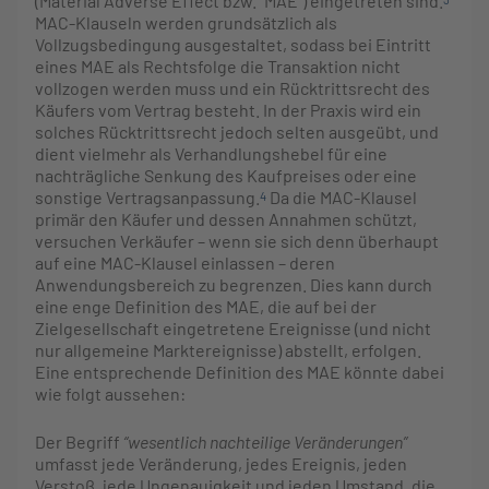
(Material Adverse Effect bzw. “MAE”) eingetreten sind.
MAC-Klauseln werden grundsätzlich als
Vollzugsbedingung ausgestaltet, sodass bei Eintritt
eines MAE als Rechtsfolge die Transaktion nicht
vollzogen werden muss und ein Rücktrittsrecht des
Käufers vom Vertrag besteht. In der Praxis wird ein
solches Rücktrittsrecht jedoch selten ausgeübt, und
dient vielmehr als Verhandlungshebel für eine
nachträgliche Senkung des Kaufpreises oder eine
sonstige Vertragsanpassung.
Da die MAC-Klausel
4
primär den Käufer und dessen Annahmen schützt,
versuchen Verkäufer – wenn sie sich denn überhaupt
auf eine MAC-Klausel einlassen – deren
Anwendungsbereich zu begrenzen. Dies kann durch
eine enge Definition des MAE, die auf bei der
Zielgesellschaft eingetretene Ereignisse (und nicht
nur allgemeine Marktereignisse) abstellt, erfolgen.
Eine entsprechende Definition des MAE könnte dabei
wie folgt aussehen:
Der Begriff
“wesentlich nachteilige Veränderungen”
umfasst jede Veränderung, jedes Ereignis, jeden
Verstoß, jede Ungenauigkeit und jeden Umstand, die