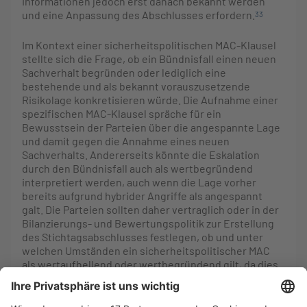
Informationen jedoch erst danach bekannt werden
und eine Anpassung des Abschlusses erfordern.
33
Im Kontext einer sicherheitspolitischen MAC-Klausel
stellte sich die Frage, ob ein Bündnisfall einen neuen
Sachverhalt begründen oder lediglich eine
bestehende und als bekannt vorauszusetzende
Risikolage konkretisieren würde. Die Aufnahme einer
spezifischen MAC-Klausel spräche für ein
Bewusstsein der Parteien über die angespannte Lage
und damit gegen die Annahme eines neuen
Sachverhalts. Andererseits könnte die Eskalation
durch den Bündnisfall auch als wertbegründend
interpretiert werden, auch wenn die Lage vorher
bereits aufgrund hybrider Angriffe als angespannt
galt. Die Parteien sollten daher vertraglich oder in der
Bilanzierungs- und Bewertungspolitik zur Erstellung
des Stichtagsabschlusses festlegen, ob und unter
welchen Umständen ein sicherheitspolitischer MAC
als wertaufhellend oder wertbegründend gilt, da dies
unterschiedliche bilanzielle Implikationen für Jahres-
und Zwischenabschlüsse hat. Da für die Bestimmung
des endgültigen Kaufpreises der Zwischenabschluss