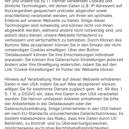
relevant ist, liegt der Fokus im Weiteren auf dem
Zwischenabschluss und nicht mehr auf dem
Jahresabschluss,
der der Ermittlung des vorläufigen
34
Kaufpreises diente.
Sofern der endgültige Kaufpreis auf Closing Accounts
basierte, wäre der Zeitpunkt des Eintritts des MAE
entscheidend. Es ließen sich zwei Fälle
unterscheiden:
(i)
Eintritt nach Closing, aber vor Fertigstellung der
Closing-Accounts:
Die Auswirkungen des MAE könnten
als wertaufhellendes Ereignis in den Closing Accounts
berücksichtigt werden, nicht jedoch als
wertbegründendes Ereignis.
(ii)
Eintritt nach Fertigstellung der Closing-Accounts:
Die
Auswirkungen wären nicht mehr in den Closing-
Accounts zu berücksichtigen.
Der Eintritt eines MAE führte zu zwei Konsequenzen: