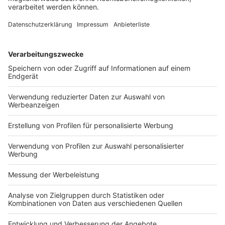
(1) Der Kaufpreis würde aufgrund veränderter
Zukunftsaussichten vor dem ansonsten drohenden
Rücktritt neu verhandelt.
(2) Die veränderten
35
Zukunftsaussichten beeinflussten die Bilanzierung
der Working-Capital-Positionen dem Grunde und der
Höhe nach. Im Ergebnis könnte der Kaufpreis aufgrund
vom genannten Punkt (2) zusätzlich über den Working-
Capital-Mechanismus sinken.
Da beide Effekte auf derselben Ursache beruhten,
entsteht der Eindruck einer doppelten
Berücksichtigung. Aus
Unternehmensbewertungsperspektive hinge die
Beurteilung davon ab, ob die Working-Capital- und
Steuereffekte bereits in der Unternehmensbewertung
berücksichtigt wurden oder nicht:
(i)
Berücksichtigung:
Alle Working-Capital- und
mögliche Steuereffekte wären in einem integrierten
Finanzmodell und somit in der DCF-Bewertung
berücksichtigt und somit wäre der reduzierte
Enterprise Value bereits um die Cashflow-