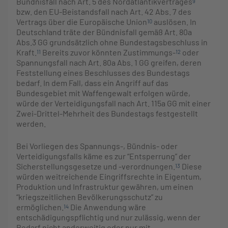
Bündnisfall nach Art. 5 des Nordatlantikvertrages
9
bzw. den EU-Beistandsfall nach Art. 42 Abs. 7 des
Vertrags über die Europäische Union
auslösen. In
10
Deutschland träte der Bündnisfall gemäß Art. 80a
Abs.3 GG grundsätzlich ohne Bundestagsbeschluss in
Kraft.
Bereits zuvor könnten Zustimmungs-
oder
11
12
Spannungsfall nach Art. 80a Abs. 1 GG greifen, deren
Feststellung eines Beschlusses des Bundestags
bedarf. In dem Fall, dass ein Angriff auf das
Bundesgebiet mit Waffengewalt erfolgen würde,
würde der Verteidigungsfall nach Art. 115a GG mit einer
Zwei-Drittel-Mehrheit des Bundestags festgestellt
werden.
Bei Vorliegen des Spannungs-, Bündnis- oder
Verteidigungsfalls käme es zur “Entsperrung” der
Sicherstellungsgesetze und -verordnungen.
Diese
13
würden weitreichende Eingriffsrechte in Eigentum,
Produktion und Infrastruktur gewähren, um einen
“kriegszeitlichen Bevölkerungsschutz” zu
ermöglichen.
Die Anwendung wäre
14
entschädigungspflichtig und nur zulässig, wenn der
Bedarf nicht anderweitig oder nur mit