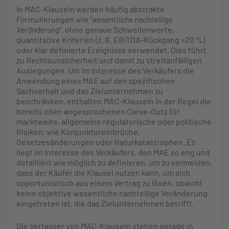
In MAC-Klauseln werden häufig abstrakte
Formulierungen wie “
wesentliche nachteilige
Veränderung
”, ohne genaue Schwellenwerte,
quantitative Kriterien (z. B. EBITDA-Rückgang >20 %)
oder klar definierte Ereignisse verwendet. Dies führt
zu Rechtsunsicherheit und damit zu streitanfälligen
Auslegungen. Um im Interesse des Verkäufers die
Anwendung eines MAE auf den spezifischen
Sachverhalt und das Zielunternehmen zu
beschränken, enthalten MAC-Klauseln in der Regel die
bereits oben angesprochenen Carve-Outs für
marktweite, allgemeine regulatorische oder politische
Risiken, wie Konjunktureinbrüche,
Gesetzesänderungen oder Naturkatastrophen. Es
liegt im Interesse des Verkäufers, den MAE so eng und
detailliert wie möglich zu definieren, um zu vermeiden,
dass der Käufer die Klausel nutzen kann, um sich
opportunistisch aus einem Vertrag zu lösen, obwohl
keine objektive wesentliche nachteilige Veränderung
eingetreten ist, die das Zielunternehmen betrifft.
Die Verfasser von MAC-Klauseln stehen gerade in