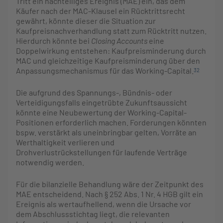
Tritt ein nachteiliges Ereignis (MAE) ein, das dem
Käufer nach der MAC-Klausel ein Rücktrittsrecht
gewährt, könnte dieser die Situation zur
Kaufpreisnachverhandlung statt zum Rücktritt nutzen.
Hierdurch könnte bei
Closing Accounts
eine
Doppelwirkung entstehen: Kaufpreisminderung durch
MAC und gleichzeitige Kaufpreisminderung über den
Anpassungsmechanismus für das Working-Capital.
32
Die aufgrund des Spannungs-, Bündnis- oder
Verteidigungsfalls eingetrübte Zukunftsaussicht
könnte eine Neubewertung der Working-Capital-
Positionen erforderlich machen. Forderungen könnten
bspw. verstärkt als uneinbringbar gelten, Vorräte an
Werthaltigkeit verlieren und
Drohverlustrückstellungen für laufende Verträge
notwendig werden.
Für die bilanzielle Behandlung wäre der Zeitpunkt des
MAE entscheidend. Nach § 252 Abs. 1 Nr. 4 HGB gilt ein
Ereignis als wertaufhellend, wenn die Ursache vor
dem Abschlussstichtag liegt, die relevanten