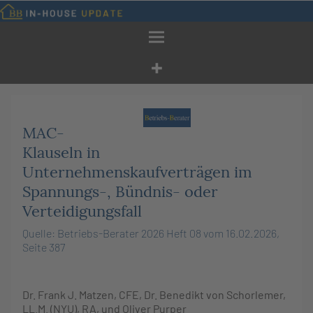
Zum
Inhalt
springen
MAC-
Klauseln in
Unternehmenskaufverträgen im
Spannungs-, Bündnis- oder
Verteidigungsfall
Quelle: Betriebs-Berater 2026 Heft 08 vom 16.02.2026,
Seite 387
Dr.
Frank J.
Matzen
, CFE,
Dr.
Benedikt
von Schorlemer
,
LL.M. (NYU), RA, und
Oliver
Purper