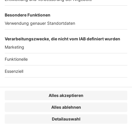
Auswirkungen bereinigt. In diesem Fall wäre die
Verrechnung des zusätzlichen Effektes aus
Kaufpreisanpassung mit der Kaufpreisminderung
durchzuführen.
(ii)
Keine (vollständige) Berücksichtigung:
Bei
vereinfachten Verfahren wie EBITDA-Multiples
könnten Working-Capital-Effekte unberücksichtigt
bleiben. In diesem Fall wäre eine zusätzliche
Kaufpreis-Anpassung sachgerecht.
Die Parteien sollten festlegen, ob eine Working-
Capital-bedingte Kaufpreisanpassung mit der
Kaufpreisminderung zu verrechnen ist. Zur
Vermeidung von Streitigkeiten empfiehlt sich eine
Differenzbetrachtung: Erstellung des Jahres- oder
Zwischenabschlusses zunächst ohne und
anschließend mit wertaufhellender Berücksichtigung
des MAE, um den isolierten Effekt auf das Working
Capital zu quantifizieren.
2. Ergänzende