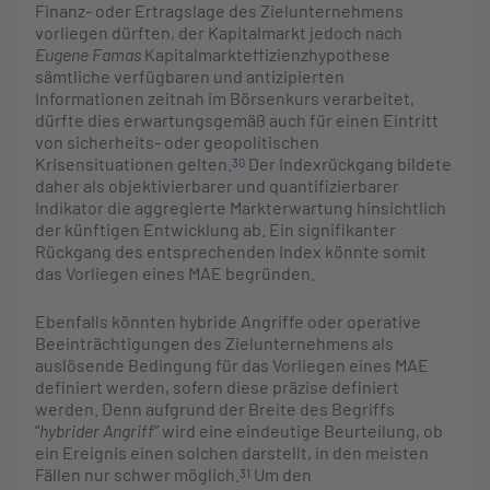
Finanz- oder Ertragslage des Zielunternehmens
vorliegen dürften, der Kapitalmarkt jedoch nach
Eugene Famas
Kapitalmarkteffizienzhypothese
sämtliche verfügbaren und antizipierten
Informationen zeitnah im Börsenkurs verarbeitet,
dürfte dies erwartungsgemäß auch für einen Eintritt
von sicherheits- oder geopolitischen
Krisensituationen gelten.
Der Indexrückgang bildete
30
daher als objektivierbarer und quantifizierbarer
Indikator die aggregierte Markterwartung hinsichtlich
der künftigen Entwicklung ab. Ein signifikanter
Rückgang des entsprechenden Index könnte somit
das Vorliegen eines MAE begründen.
Ebenfalls könnten hybride Angriffe oder operative
Beeinträchtigungen des Zielunternehmens als
auslösende Bedingung für das Vorliegen eines MAE
definiert werden, sofern diese präzise definiert
werden. Denn aufgrund der Breite des Begriffs
“
hybrider Angriff
” wird eine eindeutige Beurteilung, ob
ein Ereignis einen solchen darstellt, in den meisten
Fällen nur schwer möglich.
Um den
31