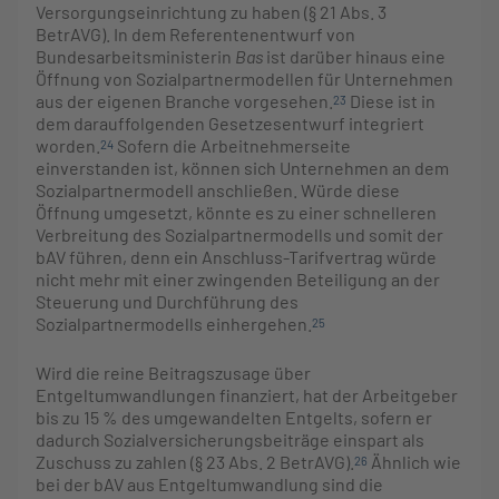
Versorgungseinrichtung zu haben (§ 21 Abs. 3
BetrAVG). In dem Referentenentwurf von
Bundesarbeitsministerin
Bas
ist darüber hinaus eine
Öffnung von Sozialpartnermodellen für Unternehmen
aus der eigenen Branche vorgesehen.
Diese ist in
23
dem darauffolgenden Gesetzesentwurf integriert
worden.
Sofern die Arbeitnehmerseite
24
einverstanden ist, können sich Unternehmen an dem
Sozialpartnermodell anschließen. Würde diese
Öffnung umgesetzt, könnte es zu einer schnelleren
Verbreitung des Sozialpartnermodells und somit der
bAV führen, denn ein Anschluss-Tarifvertrag würde
nicht mehr mit einer zwingenden Beteiligung an der
Steuerung und Durchführung des
Sozialpartnermodells einhergehen.
25
Wird die reine Beitragszusage über
Entgeltumwandlungen finanziert, hat der Arbeitgeber
bis zu 15 % des umgewandelten Entgelts, sofern er
dadurch Sozialversicherungsbeiträge einspart als
Zuschuss zu zahlen (§ 23 Abs. 2 BetrAVG).
Ähnlich wie
26
bei der bAV aus Entgeltumwandlung sind die