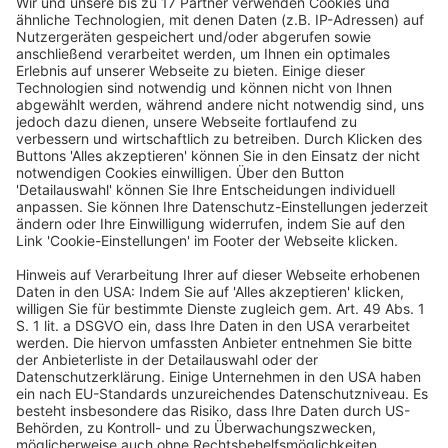
bei der bAV mittels eines Sozialpartnermodells von
dem Arbeitgeberzuschuss der Entgeltumwandlung
und den Beiträgen an die Versorgungseinrichtung zu
profitieren. Wird die Öffnung des
Sozialpartnermodells so wie sie in dem
Gesetzesentwurf vorgeschlagen wird umgesetzt,
könnte dies für viele (insb. auch kleinere) Arbeitgeber
auf Grund der fehlenden Leistungsgarantie
interessant sein. Aber auch auf Seiten des
Arbeitnehmers kann es hier zu größeren
Renditechancen kommen, als wenn er sein Recht auf
bAV in Anspruch nimmt und den
Mindestarbeitgeberzuschuss bekommt.
V. Fazit
Arbeitnehmer i. S. d. BetrAVG haben ein Anrecht auf
Umwandlung ihres Entgeltes i. H. v. jährlich
zwischen 296,63 Euro
und 4 056 Euro bzw.
31
monatlich zwischen 24,72 Euro
und 338 Euro.
32