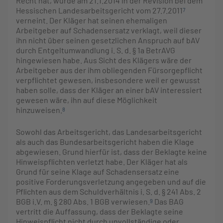
Recht hat, wurde am 21.1.2014 in der Revision bei dem
Hessischen Landesarbeitsgericht vom 27.7.2011
7
verneint. Der Kläger hat seinen ehemaligen
Arbeitgeber auf Schadensersatz verklagt, weil dieser
ihn nicht über seinen gesetzlichen Anspruch auf bAV
durch Entgeltumwandlung i. S. d. § 1a BetrAVG
hingewiesen habe. Aus Sicht des Klägers wäre der
Arbeitgeber aus der ihm obliegenden Fürsorgepflicht
verpflichtet gewesen, insbesondere weil er gewusst
haben solle, dass der Kläger an einer bAV interessiert
gewesen wäre, ihn auf diese Möglichkeit
hinzuweisen.
8
Sowohl das Arbeitsgericht, das Landesarbeitsgericht
als auch das Bundesarbeitsgericht haben die Klage
abgewiesen. Grund hierfür ist, dass der Beklagte keine
Hinweispflichten verletzt habe. Der Kläger hat als
Grund für seine Klage auf Schadensersatz eine
positive Forderungsverletzung angegeben und auf die
Pflichten aus dem Schuldverhältnis i. S. d. § 241 Abs. 2
BGB i.V. m. § 280 Abs. 1 BGB verwiesen.
Das BAG
9
vertritt die Auffassung, dass der Beklagte seine
Hinweispflicht nicht durch unvollständige oder