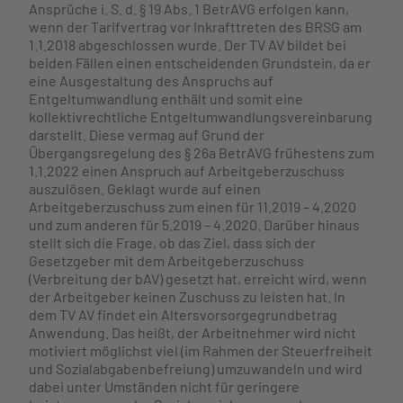
Ansprüche i. S. d. § 19 Abs. 1 BetrAVG erfolgen kann,
wenn der Tarifvertrag vor Inkrafttreten des BRSG am
1.1.2018 abgeschlossen wurde. Der TV AV bildet bei
beiden Fällen einen entscheidenden Grundstein, da er
eine Ausgestaltung des Anspruchs auf
Entgeltumwandlung enthält und somit eine
kollektivrechtliche Entgeltumwandlungsvereinbarung
darstellt. Diese vermag auf Grund der
Übergangsregelung des § 26a BetrAVG frühestens zum
1.1.2022 einen Anspruch auf Arbeitgeberzuschuss
auszulösen. Geklagt wurde auf einen
Arbeitgeberzuschuss zum einen für 11.2019 – 4.2020
und zum anderen für 5.2019 – 4.2020. Darüber hinaus
stellt sich die Frage, ob das Ziel, dass sich der
Gesetzgeber mit dem Arbeitgeberzuschuss
(Verbreitung der bAV) gesetzt hat, erreicht wird, wenn
der Arbeitgeber keinen Zuschuss zu leisten hat. In
dem TV AV findet ein Altersvorsorgegrundbetrag
Anwendung. Das heißt, der Arbeitnehmer wird nicht
motiviert möglichst viel (im Rahmen der Steuerfreiheit
und Sozialabgabenbefreiung) umzuwandeln und wird
dabei unter Umständen nicht für geringere