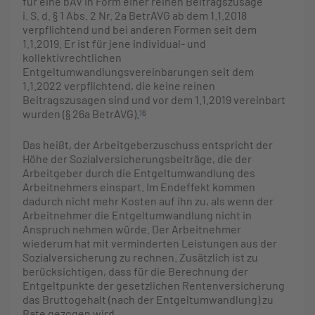
für eine bAV in Form einer reinen Beitragszusage
i. S. d. § 1 Abs. 2 Nr. 2a BetrAVG ab dem 1.1.2018
verpflichtend und bei anderen Formen seit dem
1.1.2019. Er ist für jene individual- und
kollektivrechtlichen
Entgeltumwandlungsvereinbarungen seit dem
1.1.2022 verpflichtend, die keine reinen
Beitragszusagen sind und vor dem 1.1.2019 vereinbart
wurden (§ 26a BetrAVG).
16
Das heißt, der Arbeitgeberzuschuss entspricht der
Höhe der Sozialversicherungsbeiträge, die der
Arbeitgeber durch die Entgeltumwandlung des
Arbeitnehmers einspart. Im Endeffekt kommen
dadurch nicht mehr Kosten auf ihn zu, als wenn der
Arbeitnehmer die Entgeltumwandlung nicht in
Anspruch nehmen würde. Der Arbeitnehmer
wiederum hat mit verminderten Leistungen aus der
Sozialversicherung zu rechnen. Zusätzlich ist zu
berücksichtigen, dass für die Berechnung der
Entgeltpunkte der gesetzlichen Rentenversicherung
das Bruttogehalt (nach der Entgeltumwandlung) zu
Rate gezogen wird.