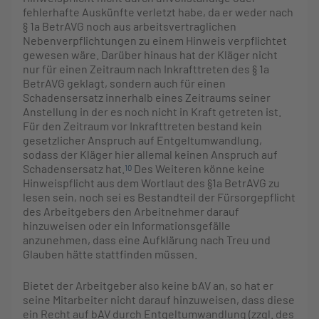
fehlerhafte Auskünfte verletzt habe, da er weder nach
§ 1a BetrAVG noch aus arbeitsvertraglichen
Nebenverpflichtungen zu einem Hinweis verpflichtet
gewesen wäre. Darüber hinaus hat der Kläger nicht
nur für einen Zeitraum nach Inkrafttreten des § 1a
BetrAVG geklagt, sondern auch für einen
Schadensersatz innerhalb eines Zeitraums seiner
Anstellung in der es noch nicht in Kraft getreten ist.
Für den Zeitraum vor Inkrafttreten bestand kein
gesetzlicher Anspruch auf Entgeltumwandlung,
sodass der Kläger hier allemal keinen Anspruch auf
Schadensersatz hat.
Des Weiteren könne keine
10
Hinweispflicht aus dem Wortlaut des §1a BetrAVG zu
lesen sein, noch sei es Bestandteil der Fürsorgepflicht
des Arbeitgebers den Arbeitnehmer darauf
hinzuweisen oder ein Informationsgefälle
anzunehmen, dass eine Aufklärung nach Treu und
Glauben hätte stattfinden müssen.
Bietet der Arbeitgeber also keine bAV an, so hat er
seine Mitarbeiter nicht darauf hinzuweisen, dass diese
ein Recht auf bAV durch Entgeltumwandlung (zzgl. des