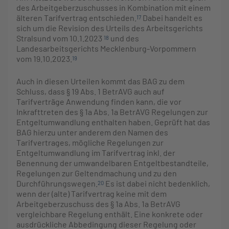
des Arbeitgeberzuschusses in Kombination mit einem
älteren Tarifvertrag entschieden.
Dabei handelt es
17
sich um die Revision des Urteils des Arbeitsgerichts
Stralsund vom 10.1.2023
und des
18
Landesarbeitsgerichts Mecklenburg-Vorpommern
vom 19.10.2023.
19
Auch in diesen Urteilen kommt das BAG zu dem
Schluss, dass § 19 Abs. 1 BetrAVG auch auf
Tarifverträge Anwendung finden kann, die vor
Inkrafttreten des § 1a Abs. 1a BetrAVG Regelungen zur
Entgeltumwandlung enthalten haben. Geprüft hat das
BAG hierzu unter anderem den Namen des
Tarifvertrages, mögliche Regelungen zur
Entgeltumwandlung im Tarifvertrag inkl. der
Benennung der umwandelbaren Entgeltbestandteile,
Regelungen zur Geltendmachung und zu den
Durchführungswegen.
Es ist dabei nicht bedenklich,
20
wenn der (alte) Tarifvertrag keine mit dem
Arbeitgeberzuschuss des § 1a Abs. 1a BetrAVG
vergleichbare Regelung enthält. Eine konkrete oder
ausdrückliche Abbedingung dieser Regelung oder