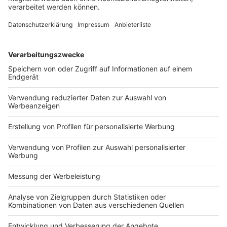
Spart der Arbeitgeber durch die
Entgeltumwandlung Sozialversicherungsbeiträge,
so hat er einen zusätzlichen Arbeitgeberzuschuss
in Höhe von bis zu 15 % des umgewandelten
Entgelts an die Pensionskasse, den Pensionsfonds
oder die Direktversicherung weiterzuleiten. Es ist
möglich, dass der Arbeitgeber freiwillig einen
höheren Zuschuss auf die bAV gewährt.
Der Arbeitgeber ist nicht dazu verpflichtet, den
Arbeitnehmer auf seinen gesetzlichen Anspruch
auf Entgeltumwandlung i. S. d. § 1a BetrAVG
hinzuweisen.
Wurde der Tarifvertrag vor Inkrafttreten des ersten
Betriebsrentenstärkungsgesetzes beschlossen
oder wird ein älterer Tarifvertrag bestätigt und
enthält Regelungen zur Entgeltumwandlung, so
besteht für die tarifgebundenen Arbeitnehmer
grundsätzlich kein Anrecht auf den
Arbeitgeberzuschuss i. S. d. § 1a Abs. 1a BetrAVG.
Michelle Mund
, M. Sc. ist Doktorandin am
Institut für betriebliche