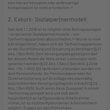
eine hierauf bezogene oder andersartige
Kompensation ist nicht erforderlich.
21
2. Exkurs: Sozialpartnermodell
Seit dem 1.1.2018 ist es möglich reine Beitragszusagen
– so genannte Sozialpartnermodelle – von
Tarifvertragsparteien abzuschließen.
Wurde so eine
22
bAV eingerichtet, haben sich die Tarifvertragsparteien
an der Durchführung und Steuerung zu beteiligen (§ 21
Abs. 1 BetrAVG). Dem Versorgungsbegünstigten darf
bei diesem Modell die Höhe seiner Leistungen nicht
garantiert werden (§ 22 Abs. 1 Satz 2 BetrAVG, § 224b
Abs. 1 Nr. 1 VAG). Die laufenden Leistungen werden von
dem Pensionsfonds, der Pensionskasse oder der
Direktversicherung auf Grundlage des planmäßig
zuzurechnenden Versorgungskapitals erbracht (§ 22
Abs. 1 BetrAVG). Auch wenn diese Zusageart in einem
Tarifvertrag geregelt wird und sich damit
hauptsächlich an tarifgebundene Arbeitnehmer
richtet, ist es nichttarifgebundenen Arbeitnehmern
möglich, Zugang zur durchführenden