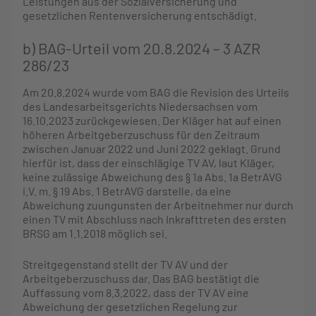
Leistungen aus der Sozialversicherung und
gesetzlichen Rentenversicherung entschädigt.
b) BAG-Urteil vom 20.8.2024 – 3 AZR
286/23
Am 20.8.2024 wurde vom BAG die Revision des Urteils
des Landesarbeitsgerichts Niedersachsen vom
16.10.2023 zurückgewiesen. Der Kläger hat auf einen
höheren Arbeitgeberzuschuss für den Zeitraum
zwischen Januar 2022 und Juni 2022 geklagt. Grund
hierfür ist, dass der einschlägige TV AV, laut Kläger,
keine zulässige Abweichung des § 1a Abs. 1a BetrAVG
i.V. m. § 19 Abs. 1 BetrAVG darstelle, da eine
Abweichung zuungunsten der Arbeitnehmer nur durch
einen TV mit Abschluss nach Inkrafttreten des ersten
BRSG am 1.1.2018 möglich sei.
Streitgegenstand stellt der TV AV und der
Arbeitgeberzuschuss dar. Das BAG bestätigt die
Auffassung vom 8.3.2022, dass der TV AV eine
Abweichung der gesetzlichen Regelung zur