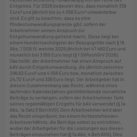
Entgeltes. Für 2026 bedeutet dies, dass monatlich 338
Euro
und jährlich bis zu 4 056 Euro
umwandelbar
3
4
sind. Es gilt zu beachten, dass es eine
Mindestumwandlungsgrenze gibt, sofern der
Arbeitnehmer seinen Anspruch zur
Entgeltumwandlung geltend macht. Diese liegt bei
einem Hundertsechzigstel der Bezugsgröße nach § 18
Abs. 1 SGB IV, welche 2026 jährlich bei 47 460 Euro und
monatlich bei 3 955 Euro liegt (§ 1 SVRechGrV 2026).
Das heißt, der Arbeitnehmer hat einen Anspruch auf
bAV durch Entgeltumwandlung, die jährlich zwischen
296,63 Euro
und 4 056 Euro bzw. monatlich zwischen
5
24,72 Euro
und 338 Euro liegt. Der Arbeitgeber hat in
6
diesem Zusammenhang das Recht, während eines
laufenden Kalenderjahres gleichbleibende monatliche
Beiträge zu verlangen, sofern der Arbeitnehmer Teile
seines regelmäßigen Entgelts für bAV verwendet (§ 1a
Abs. 1a Satz 5 BetrAVG). Dem Arbeitnehmer wird aber
das Recht eingeräumt, bei einem fortbestehenden
Arbeitsverhältnis, die Beiträge selbst zu entrichten,
wobei der Arbeitgeber für die Leistungen aus diesen
Beiträgen einzustehen hat (§ 1a Abs. 4 BetrAVG). Dies