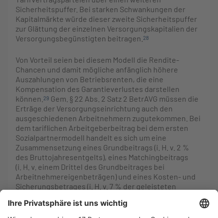
Sicherheitspuffer. Bei starken Schwankungen der
Kapitalmärkte würde dieser zweite Sicherheitspuffer
zur Glättung der einzelnen Versorgungskapitalien der
Versorgungsbegünstigten beitragen.
28
Von Vorteil seien bei diesem Modell die Rendite-
Chancen und damit mögliche anfänglich höhere
Auszahlungen von Betriebsrenten, die eine
Kompensation des Garantieverlustes darstellen
können.
Gem. § 22 Abs. 2 Satz 2 BetrAVG müssen die
29
Erträge der Versorgungseinrichtung auch den
ausgeschiedenen Arbeitnehmern zugutekommen. Bei
dem tariflichen Arbeitgeberbeitrag bei dem ersten
Sozialpartnermodell handelt es sich um eine
Zusammensetzung eines Grundbeitrags (i. H. v. 2 %
des Bruttojahresentgelts), eines Matchingbeitrags
(i. H. v. einem Drittel des Grundbeitrages bei
Arbeitnehmereigenbeträgen) und eines Kosten- und
Sicherungsbetrages (i. H. v. 7 % der geleisteten
Beiträge).
Darüber hinaus haben die Arbeitnehmer
30
die Option der Entgeltumwandlung inkl. des
Arbeitgeberzuschusses hierauf. Folglich ist es möglich