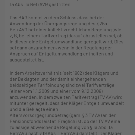
1a Abs. 1a BetrAVG gestritten.
Das BAG kommt zu dem Schluss, dass bei der
Anwendung der Übergangsregelung des § 26a
BetrAVG bei einer kollektivrechtlichen Regelung (wie
z. B. bei einem Tarifvertrag) darauf abzustellen sei, ob
in dieser eine Entgeltumwandlung geregelt wird. Dies
sei dann anzunehmen, wenn in der Regelung der
Anspruch auf Entgeltumwandlung enthalten und
ausgestaltet ist.
In dem Arbeitsverhältnis (seit 1982) des Klägers und
der Beklagten und der damit einhergehenden
beidseitigen Tarifbindung sind zwei Tarifverträge
(einer vom 1.1.2009 und einer vom 9.12.2008)
anzuwenden. In dem zweiten Tarifvertrag (TV AV) wird
mitunter geregelt, dass der Kläger Entgelt umwandelt
und die Beklagte einen
Altersvorsorgegrundbetrag (gem. § 3 TV AV) an den
Pensionsfonds leistet. Fraglich ist, ob der TV AV eine
zulässige abweichende Regelung von § 1a Abs. 1a
BetrAVG nach § 19 Abs. 1 BetrAVG darstellt. Der Kläger