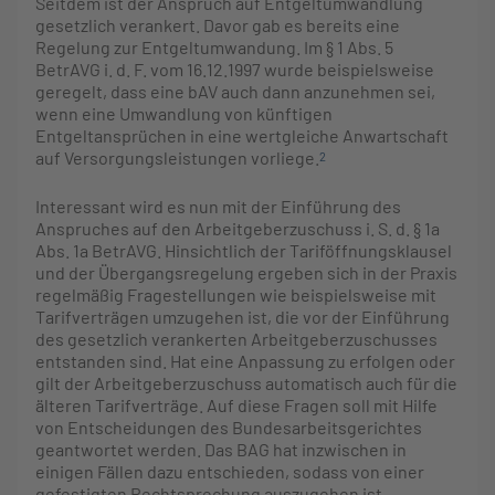
Seitdem ist der Anspruch auf Entgeltumwandlung
gesetzlich verankert. Davor gab es bereits eine
Regelung zur Entgeltumwandung. Im § 1 Abs. 5
BetrAVG i. d. F. vom 16.12.1997 wurde beispielsweise
geregelt, dass eine bAV auch dann anzunehmen sei,
wenn eine Umwandlung von künftigen
Entgeltansprüchen in eine wertgleiche Anwartschaft
auf Versorgungsleistungen vorliege.
2
Interessant wird es nun mit der Einführung des
Anspruches auf den Arbeitgeberzuschuss i. S. d. § 1a
Abs. 1a BetrAVG. Hinsichtlich der Tariföffnungsklausel
und der Übergangsregelung ergeben sich in der Praxis
regelmäßig Fragestellungen wie beispielsweise mit
Tarifverträgen umzugehen ist, die vor der Einführung
des gesetzlich verankerten Arbeitgeberzuschusses
entstanden sind. Hat eine Anpassung zu erfolgen oder
gilt der Arbeitgeberzuschuss automatisch auch für die
älteren Tarifverträge. Auf diese Fragen soll mit Hilfe
von Entscheidungen des Bundesarbeitsgerichtes
geantwortet werden. Das BAG hat inzwischen in
einigen Fällen dazu entschieden, sodass von einer
gefestigten Rechtsprechung auszugehen ist.