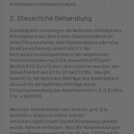
Arbeitgeberzuschusses) haben.
2. Steuerliche Behandlung
Grundsätzlich unterliegen die laufenden Beiträge des
Arbeitgebers aus dem ersten Dienstverhältnis an
einen Pensionsfonds, eine Pensionskasse oder eine
Direktversicherung, soweit die 8 % der
Beitragsbemessungsgrenze in der allgemeinen
Rentenversicherung (2026: monatlich 676 Euro
,
11
jährlich 8 112 Euro
) nicht überschritten werden, der
12
Steuerfreiheit des § 3 Nr. 63 Satz 1 EStG. Dies gilt
sowohl für die laufenden Beiträge des Arbeitgebers
als auch für die laufenden Beiträge durch
Entgeltumwandlung des Arbeitnehmers i. S. d. § 1 Abs.
2 Nr. 4 BetrAVG.
Wenn der Arbeitnehmer sein Anrecht gem. § 1a
BetrAVG in Anspruch nimmt und ein
versicherungsförmiger Durchführungsweg gewählt
wurde, kann er verlangen, dass die Voraussetzungen
für eine Förderung nach §§ 10a, 82 Abs. 2 EStG erfüllt