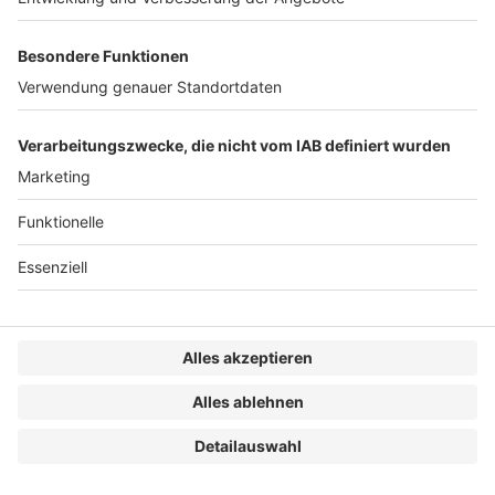
Altersversorgung und Steuern an der
Universität Hamburg.
1
Vgl. BAG, 21.1.2014 – 3 AZR 807/11, BB 2014, 2046 m.
Anm.
Neufeld
, Rn. 8.
2
Vgl. BAG, 21.1.2014 – 3 AZR 807/11, BB 2014, 2046 m.
Anm.
Neufeld
, Rn. 8.
3
4 % von 8 450 Euro (§ 4 Nr. 1 SVRechGrV 2026).
4
4 % von 101 400 Euro (§ 4 Nr. 1 SVRechGrV 2026).
5
47 460 Euro: 160.
6
3 955 Euro: 160.
7
Vgl. Hessisches LAG, 27.7.2011 – 6 Sa 566/11.
8