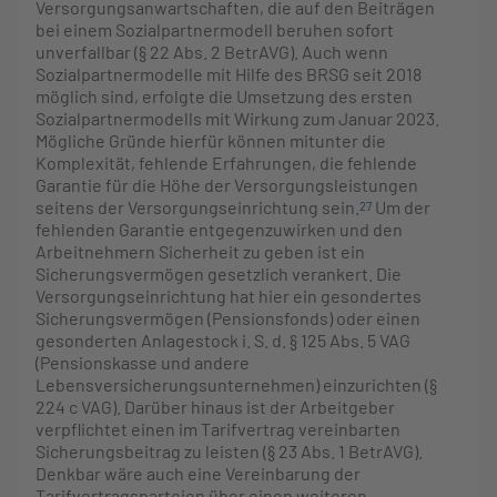
Versorgungsanwartschaften, die auf den Beiträgen
bei einem Sozialpartnermodell beruhen sofort
unverfallbar (§ 22 Abs. 2 BetrAVG). Auch wenn
Sozialpartnermodelle mit Hilfe des BRSG seit 2018
möglich sind, erfolgte die Umsetzung des ersten
Sozialpartnermodells mit Wirkung zum Januar 2023.
Mögliche Gründe hierfür können mitunter die
Komplexität, fehlende Erfahrungen, die fehlende
Garantie für die Höhe der Versorgungsleistungen
seitens der Versorgungseinrichtung sein.
Um der
27
fehlenden Garantie entgegenzuwirken und den
Arbeitnehmern Sicherheit zu geben ist ein
Sicherungsvermögen gesetzlich verankert. Die
Versorgungseinrichtung hat hier ein gesondertes
Sicherungsvermögen (Pensionsfonds) oder einen
gesonderten Anlagestock i. S. d. § 125 Abs. 5 VAG
(Pensionskasse und andere
Lebensversicherungsunternehmen) einzurichten (§
224 c VAG). Darüber hinaus ist der Arbeitgeber
verpflichtet einen im Tarifvertrag vereinbarten
Sicherungsbeitrag zu leisten (§ 23 Abs. 1 BetrAVG).
Denkbar wäre auch eine Vereinbarung der
Tarifvertragsparteien über einen weiteren