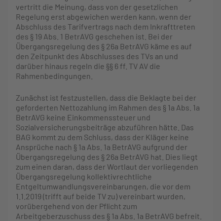
vertritt die Meinung, dass von der gesetzlichen
Regelung erst abgewichen werden kann, wenn der
Abschluss des Tarifvertrags nach dem Inkrafttreten
des § 19 Abs. 1 BetrAVG geschehen ist. Bei der
Übergangsregelung des § 26a BetrAVG käme es auf
den Zeitpunkt des Abschlusses des TVs an und
darüber hinaus regeln die §§ 6 ff. TV AV die
Rahmenbedingungen.
Zunächst ist festzustellen, dass die Beklagte bei der
geforderten Nettozahlung im Rahmen des § 1a Abs. 1a
BetrAVG keine Einkommenssteuer und
Sozialversicherungsbeiträge abzuführen hätte. Das
BAG kommt zu dem Schluss, dass der Kläger keine
Ansprüche nach § 1a Abs. 1a BetrAVG aufgrund der
Übergangsregelung des § 26a BetrAVG hat. Dies liegt
zum einen daran, dass der Wortlaut der vorliegenden
Übergangsregelung kollektivrechtliche
Entgeltumwandlungsvereinbarungen, die vor dem
1.1.2019 (trifft auf beide TV zu) vereinbart wurden,
vorübergehend von der Pflicht zum
Arbeitgeberzuschuss des § 1a Abs. 1a BetrAVG befreit.