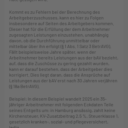
Kommt es zu Fehlern bei der Berechnung des
Arbeitgeberzuschusses, kann es hier zu Folgen
insbesondere auf Seiten des Arbeitgebers kommen.
Dieser hat für die Erfüllung der dem Arbeitnehmer
zugesagten Leistungen einzustehen, unabhängig
davon, ob die Durchführung unmittelbar oder
mittelbar über ihn erfolgt (§ 1 Abs. 1 Satz 3 BetrAVG).
Fällt beispielsweise Jahre später, wenn der
Arbeitnehmer bereits Leistungen aus der bAV bezieht,
auf, dass die Zuschüsse zu gering gezahlt wurden,
kann er darauf bestehen, dass der Arbeitgeber dies
korrigiert. Dies liegt daran, dass die Ansprüche auf
Leistungen aus der bAV erst nach 30 Jahren verjähren
(§ 18a BetrAVG).
Beispiel: In diesem Beispiel wandelt 2025 ein 35-
jähriger Arbeitnehmer mit folgenden Eckdaten Teile
seines Entgelts um: in Hamburg ansässig, zahlt keine
Kirchensteuer, KV-Zusatzbeitrag 2,5 %, Steuerklasse 1,
gesetzlich kranken-, sozial- und pflegeversichert,
ledig.