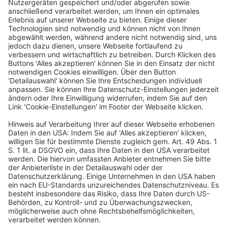
Handelnden vor Gericht verantworten müssen und
strafrechtlich verurteilt werden.
IV. Handlungsempfehlungen
Betroffenen von Identitätsdiebstahl ist zu raten, das
Auskunftsrecht der DSGVO zur Sachverhaltsermittlung
und Beweissicherung zu nutzen. Auf der Basis
empfiehlt sich der erste Weg zu den
Strafverfolgungsbehörden, ggf. mit explizitem Hinweis
auch auf die Strafnorm des BDSG. Kann dort keine
wirksame Hilfe erlangt werden, ist oftmals die
Beschwerde bei der Datenschutzbehörde ratsam.
Dr. Jens
Ambrock ist
Referatsleiter
beim
Hamburgischen
Beauftragten
für Datenschutz