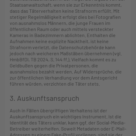
Staatsanwaltschaft, wenn sie zur Erkenntnis kommt,
dass das Täterverhalten keine Strafnorm erfüllt. Mit
stetiger Regelmäßigkeit erfolgt dies bei Fotografien
von ausnahmslos Männern, die junge Frauen im
öffentlichen Raum oder auch mittels versteckter
Kameras in Badezimmern ablichten. Enthalten die
Aufnahmen keine explizite Nacktheit, ist keine
Strafnorm verletzt, die Datenschutzbehörde kann
jedoch nach weicheren Maßstäben übernehmen (vgl.
HmbBfDI, TB 2024, S. 144 ff.). Vielfach kommt es zu
Geldbußen gegen die Privatpersonen, die
ausnahmslos bezahlt werden. Auf Widersprüche, die
zur öffentlichen Verhandlung vor dem Amtsgericht
führen würden, verzichten die Täter stets.
3. Auskunftsanspruch
Auch in Fällen übergriffigen Verhaltens ist der
Auskunftsanspruch ein wichtiges Instrument. Ist die
Identität des Täters unklar, kann ggf. der Social-Media-
Betreiber weiterhelfen. Soweit Metadaten oder E-Mail-
Adressen zu einem Fake-Profil vorliegen, sind sie der