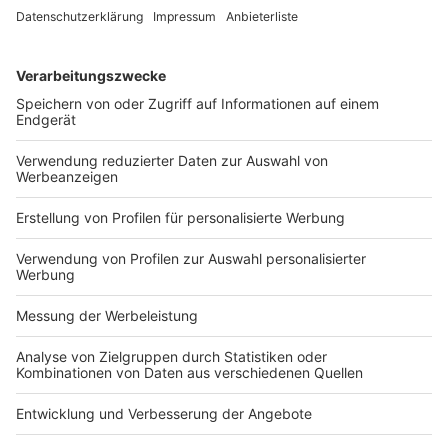
und
Informationsfreiheit
sowie
Lehrbeauftragter
Autor:
an der
Christian-
Albrechts-
Universität zu
Kiel. Der
Beitrag gibt
ausschließlich
seine
persönlichen
Auffassungen
wieder.
Beitrag per E-Mail empfehlen
Auf LinkedIn teilen
Seite drucken