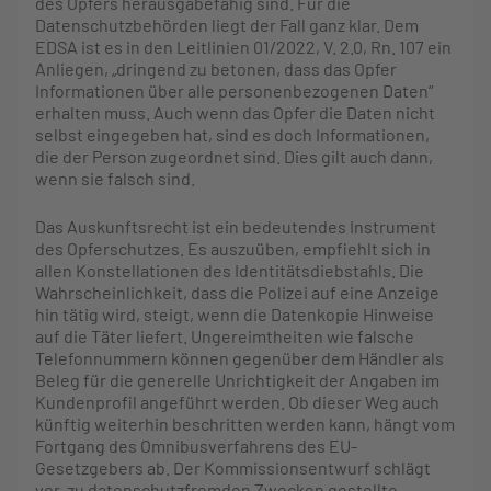
des Opfers herausgabefähig sind. Für die
Datenschutzbehörden liegt der Fall ganz klar. Dem
EDSA ist es in den Leitlinien 01/2022, V. 2.0, Rn. 107 ein
Anliegen, „dringend zu betonen, dass das Opfer
Informationen über alle personenbezogenen Daten“
erhalten muss. Auch wenn das Opfer die Daten nicht
selbst eingegeben hat, sind es doch Informationen,
die der Person zugeordnet sind. Dies gilt auch dann,
wenn sie falsch sind.
Das Auskunftsrecht ist ein bedeutendes Instrument
des Opferschutzes. Es auszuüben, empfiehlt sich in
allen Konstellationen des Identitätsdiebstahls. Die
Wahrscheinlichkeit, dass die Polizei auf eine Anzeige
hin tätig wird, steigt, wenn die Datenkopie Hinweise
auf die Täter liefert. Ungereimtheiten wie falsche
Telefonnummern können gegenüber dem Händler als
Beleg für die generelle Unrichtigkeit der Angaben im
Kundenprofil angeführt werden. Ob dieser Weg auch
künftig weiterhin beschritten werden kann, hängt vom
Fortgang des Omnibusverfahrens des EU-
Gesetzgebers ab. Der Kommissionsentwurf schlägt
vor, zu datenschutzfremden Zwecken gestellte