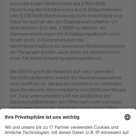
wenn die engen Strafnormen wie § 184k StGB
(Verletzung des Intimbereichs durch Bildaufnahmen)
oder § 238 StGB (Nachstellung) nicht einschlägig sind.
Dabei ist auch an den bei Staatsanwaltschaften oft
übersehenen § 42 Abs. 2 BDSG zu denken, der
Datenverarbeitungen mit Schädigungsabsicht unter
Strafe stellt. In Konstellationen der
Identitätsanmaßung zur bewussten Bloßstellung kann
der Paragraph greifen, auch wenn die Absicht hinter
einer Tat meist schwierig nachzuweisen ist.
Die DSGVO greift als Reaktion auf viele Taten des
Identitätsdiebstahls, soweit die Haushaltsausnahme
nicht eröffnet ist. Daraus ist mitnichten zu schließen,
dass die aktuelle Reformdebatte zum StGB überflüssig
sei. Zwar unterscheiden sich die Geldbußen der
Datenschutzbehörden der Höhe nach nicht von einer
möglichen Geldstrafe. Für Opfer und auch für Täter
macht es jedoch einen gewaltigen Unterschied, ob
eine Verwaltungsbehörde eine Ordnungswidrigkeit
verfolgt, vergleichbar mit Verstößen gegen Vorfahrts-
oder Mülltrennungsregeln, oder ob sich die