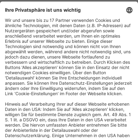
Ein großer Elefant im Raum ist indes auch bei der EU
Inc. die politisch seit jeher heikle Frage der
Mitbestimmung. Nachdem die meisten EU Inc. weit
unterhalb der maßgeblichen Schwellen operieren
werden, erweist er sich jedoch bei näherer
Betrachtung als “Scheinriese”, der sich “bändigen”
lassen sollte.
Fazit: Die EU Inc. ist europäisch, digital, flexibel und
innovativ. Sie geht in vielen Punkten weit über den
bestehenden EU-Acquis hinaus. Das anlaufende
Legislativverfahren bietet die Möglichkeit, bei den im
Detail noch existierenden Unklarheiten und
suboptimalen Regelungen nachzujustieren. Zugleich
sollte es als Impuls dienen, auch den bestehenden EU-
Acquis zu reevaluieren und ggf. entsprechend
upzudaten.