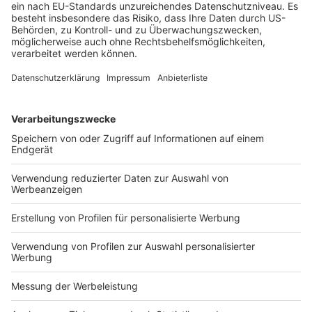
Prof. Dr.
Jessica
Schmidt
, LL.M. (Nottingham), ist
Inhaberin des Lehrstuhls für Bürgerliches Recht,
deutsches, europäisches und internationales
Unternehmens- und Kapitalmarktrecht an der
Universität Bayreuth. Sie ist Autorin zahlreicher
Veröffentlichungen zum deutschen und europäischen
Unternehmensrecht und Mitglied der Informal Expert
Group on Company Law and Corporate Governance
(ICLEG) der Europäischen Kommission. Der Beitrag
gibt ausschließlich ihre persönliche Meinung wieder.