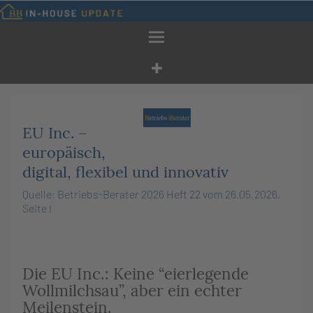
Zum
Inhalt
springen
EU Inc. –
europäisch,
digital, flexibel und innovativ
Quelle: Betriebs-Berater 2026 Heft 22 vom 26.05.2026,
Seite I
Die EU Inc.: Keine “eierlegende
Wollmilchsau”, aber ein echter
Meilenstein.