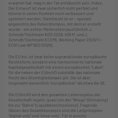
erwartet hat, mag in der Tat enttäuscht sein. Indes:
Der Entwurf ist zwar sicherlich nicht perfekt und
könnte in vielen Punkten noch verbessert und
optimiert werden. Gleichwohl ist er – speziell
angesichts des Rekordtempos, mit dem er erstellt
wurde – ein echter Meilenstein (ausführlich
J.
Schmidt/Teichmann
NZG 2026, 435 ff. und
J.
Schmidt/Teichmann
ECCML Working Paper 2026/1 =
ECGI Law WP 922/2026).
Die EU Inc. ist zwar keine supranationale europäische
Rechtsform, sondern eine harmonisierte nationale
Kapitalgesellschaft mit einem europäischen “Label”,
für die neben der EUIncVO subsidiär das nationale
Recht des Sitzmitgliedstaats gilt. Sie ist aber
insgesamt wesentlich “europäischer” als etwa die SE.
Die EUIncVO wird den gesamten Lebenszyklus der
Gesellschaft regeln, quasi von der “Wiege” (Gründung)
bis zur “Bahre” (Liquidation/Insolvenz). Tragende
Säulen des Gesamtkonzepts sind die Leitprinzipien
“digital-only” und “once-only”. Für in puncto