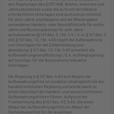
den Regelungen des § 257 HGB. Bücher, Inventare und
Jahresabschlüsse sowie die zu ihrem Verständnis
erforderlichen Unterlagen sind auch steuerrechtlich
für zehn Jahre, empfangene und die Wiedergaben
versendeter Handels- oder Geschäftsbriefe für sechs
Jahre und Buchungsbelege für acht Jahre
aufzubewahren (§ 147 Abs. S. 1 Nr. 1–4 i. V. m. § 147 Abs. 3
AO). § 147 Abs. 1 S. 1 Nr. 4 AO regelt die Aufbewahrung
von Unterlagen für die Zollanmeldung und -
abwicklung. § 147 Abs. 1 S. 1 Nr. 5 AO erweitert die
Aufbewahrungsverpflichtung i. S. e. Auffangregelung
auf sonstige, für die Besteuerung relevante
Unterlagen.
Die Regelung in § 147 Abs. 4 AO zum Beginn der
Aufbewahrungsfrist ist zunächst inhaltsgleich mit der
handelsrechtlichen Regelung und würde damit zu
einem Gleichlauf der handels- und steuerrechtlichen
Aufbewahrungsfristen führen. Aufgrund der
Fristhemmung des § 147 Abs. 3 S. 5 AO, die einen
Ablauf der Aufbewahrungsfrist vor Ablauf der
Festsetzungsfrist für die jeweiligen