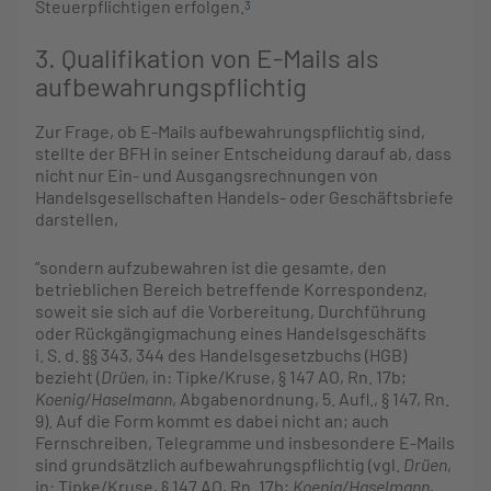
Steuerpflichtigen erfolgen.
3
3. Qualifikation von E-Mails als
aufbewahrungspflichtig
Zur Frage, ob E-Mails aufbewahrungspflichtig sind,
stellte der BFH in seiner Entscheidung darauf ab, dass
nicht nur Ein- und Ausgangsrechnungen von
Handelsgesellschaften Handels- oder Geschäftsbriefe
darstellen,
“sondern aufzubewahren ist die gesamte, den
betrieblichen Bereich betreffende Korrespondenz,
soweit sie sich auf die Vorbereitung, Durchführung
oder Rückgängigmachung eines Handelsgeschäfts
i. S. d. §§ 343, 344 des Handelsgesetzbuchs (HGB)
bezieht (
Drüen
, in: Tipke/Kruse, § 147 AO, Rn. 17b;
Koenig/Haselmann
, Abgabenordnung, 5. Aufl., § 147, Rn.
9). Auf die Form kommt es dabei nicht an; auch
Fernschreiben, Telegramme und insbesondere E-Mails
sind grundsätzlich aufbewahrungspflichtig (vgl.
Drüen
,
in: Tipke/Kruse, § 147 AO, Rn. 17b;
Koenig/Haselmann
,