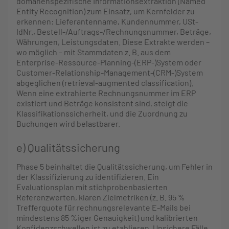
domänenspezifische Informationsextraktion (Named
Entity Recognition) zum Einsatz, um Kernfelder zu
erkennen: Lieferantenname, Kundennummer, USt-
IdNr., Bestell-/Auftrags-/Rechnungsnummer, Beträge,
Währungen, Leistungsdaten. Diese Extrakte werden –
wo möglich – mit Stammdaten z. B. aus dem
Enterprise-Ressource-Planning-(ERP-)System oder
Customer-Relationship-Management-(CRM-)System
abgeglichen (retrieval-augmented classification).
Wenn eine extrahierte Rechnungsnummer im ERP
existiert und Beträge konsistent sind, steigt die
Klassifikationssicherheit, und die Zuordnung zu
Buchungen wird belastbarer.
e) Qualitätssicherung
Phase 5 beinhaltet die Qualitätssicherung, um Fehler in
der Klassifizierung zu identifizieren. Ein
Evaluationsplan mit stichprobenbasierten
Referenzwerten, klaren Zielmetriken (z. B. 95 %
Trefferquote für rechnungsrelevante E-Mails bei
mindestens 85 %iger Genauigkeit) und kalibrierten
Konfidenzschwellen ist zu etablieren. Unsichere Fälle