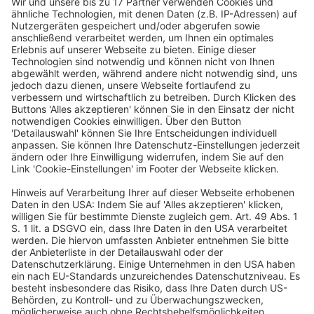
Archivierungsregeln wird eine initiale
Archivierungsrichtlinie erstellt.
In einer Datenschutzfolgeabschätzung nach Art. 35
DSGVO sind, soweit noch nicht erfolgt, die Folgen der
zukünftigen Verarbeitung personenbezogener Daten
abzuschätzen.
Mit dem Betriebsrat sind die Eckpunkte für die E-Mail-
Analyse abzustimmen, soweit noch keine passende
Betriebsvereinbarung vorliegt.
2. Pilot
In der Pilotphase (drei bis sechs Monate) werden
zunächst für zwei bis drei gut abgrenzbare Kategorien
mit hohem Nutzen und klaren Mustern, z. B.
Eingangsrechnungen bestimmter Lieferanten initial
die Prozesse und Systeme für alle künftigen Schritte
zur Archivierung der E-Mails aufgebaut: Ausgehend
von den Schnittstellen zu den E-Mail-Postfächern über
die Vorverarbeitung, die hybride Klassifikation,