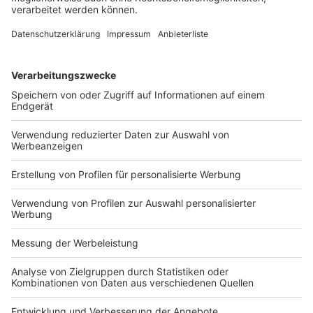
Extraktion der Metadaten, Anreicherung mit ERP-
Daten, das Setzen der Aufbewahrungsmerkmale bis
zur Archivierung in einem DMS- oder
Archivierungssystem.
3. Skalierung
In der Phase der Skalierung (ca. sechs bis neun
Monate) werden die Prozesse und Systeme so
ausgebaut, dass künftig das gesamte Volumen der E-
Mails und damit verbundenen Anhänge verarbeitet
werden kann. Dazu sind die entsprechenden
technischen Plattformen, ggf. über entsprechende
Cloud-Anbieter oder als Hybrid-Modelle,
bereitzustellen. Die Schnittstellen zu ERP, CRM und
Archivsystemen sind für die künftig zu erwartenden
Kapazitäten zu optimieren. Trainingsprogramme sind
aufzusetzen und inhaltlich vorzubereiten.
Zur kontinuierlichen Überwachung der Performance
und Qualität der Prozesse und Systeme sind die