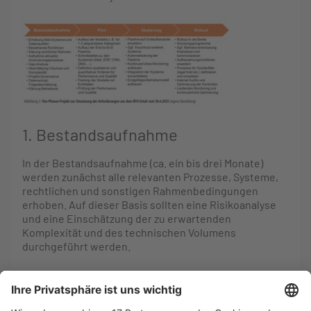
1. Bestandsaufnahme
In der Bestandsaufnahme (ca. ein bis drei Monate)
werden zunächst alle relevanten Prozesse, Systeme,
rechtlichen und sonstigen Rahmenbedingungen
erhoben. Auf dieser Basis sollten eine Risikoanalyse
und eine Einschätzung der zu erwartenden
Komplexität und des technischen Volumens
durchgeführt werden.
Basierend auf einer initialen Analyse der Mail-Systeme
zu Dokumententypen, Verknüpfungen mit
Ablagesystemen und den bereits vorhandenen