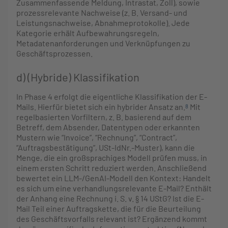
Zusammenfassende Meldung, Intrastat, Zoll), sowie
prozessrelevante Nachweise (z. B. Versand- und
Leistungsnachweise, Abnahmeprotokolle). Jede
Kategorie erhält Aufbewahrungsregeln,
Metadatenanforderungen und Verknüpfungen zu
Geschäftsprozessen.
d) (Hybride) Klassifikation
In Phase 4 erfolgt die eigentliche Klassifikation der E-
Mails. Hierfür bietet sich ein hybrider Ansatz an.
Mit
8
regelbasierten Vorfiltern, z. B. basierend auf dem
Betreff, dem Absender, Datentypen oder erkannten
Mustern wie “Invoice”, “Rechnung”, “Contract”,
“Auftragsbestätigung”, USt-IdNr.-Muster), kann die
Menge, die ein großsprachiges Modell prüfen muss, in
einem ersten Schritt reduziert werden. Anschließend
bewertet ein LLM-/GenAI-Modell den Kontext: Handelt
es sich um eine verhandlungsrelevante E-Mail? Enthält
der Anhang eine Rechnung i. S. v. § 14 UStG? Ist die E-
Mail Teil einer Auftragskette, die für die Beurteilung
des Geschäftsvorfalls relevant ist? Ergänzend kommt