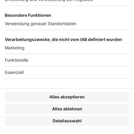
entsprechenden Parameter zu definieren, Systeme
anzubinden und Eskalationspfade bei Performance-
oder Qualitätsproblemen zu definieren.
4. Rollout
Im Rollout (Dauer abhängig von der Größe und
Komplexität der Organisation) erfolgt dann die
Einführung der Verfahren und Systeme über die
gesamte Organisation. Soweit Einheiten im Ausland
vorhanden sind, muss der Rollout ggf. die
unterschiedlichen Anforderungen abbilden können.
Betriebsvereinbarungen müssen final getroffen und
kommuniziert werden. Soweit erforderlich, müssen
Archivierungsrichtlinien angepasst werden.
Durch eine entsprechende Qualitätssicherung mit
entsprechenden Stichproben ist die Qualität und
Effizienz über den gesamten Rollout sicherzustellen.
Das Monitoring der KI-Systeme ist in eine
kontinuierliche Performance- und Qualitätssicherung
zu überführen.