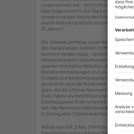
vorgenommen hat – mit nicht zu unterschätz
über sogenannte In-Ad-Tags in Werbemitteln 
sondern um den Schutz der Privatsphäre vor
uns im Internet politisch informieren oder s
15 Jahren?
Der Skandal um Metas Local Host-Tracking ve
den Niederlanden stellten im Mai 2025 fest,
mehrere Yandex-Apps – heimlich auf festen
Netzwerkverkehr mitschneiden und dabei a
zweckentfremdete Websites, die den Meta Pixe
Nutzerentscheidungen und umging Sicherhe
Cookies und Berechtigungskontrollen von An
generieren und das Nutzerverhalten außerha
Apps, die die offenen Netzwerksignale anst
Zwei-Faktor-Authentifizierung hilft nicht 
Einstiegspunkt in die unternehmensinterne I
auf: Hat Meta einen Data Breach auf sechs M
Erfüllung aller Tatbestandsmerkmale der Lega
Würde man Art. 5 Abs. 3 ePrivacy-RL streich
Einwilligung und auch keine Transparenz fü