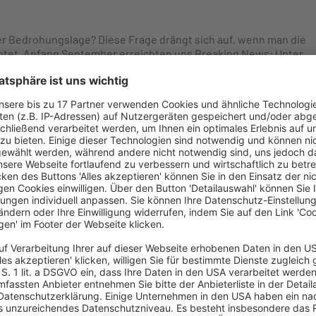
ner Bedrohungslage? Diese Frage drängt sich auf, wenn man die
htet. Anfang September erreichten uns Breaking News: Unter
Policy Framework under Article 5(3) ePrivacy Directive“ hat die
ung geladen. Aus Brüsseler Kreisen hört man, dass sogar
ttiert wird, nachdem man die ePrivacy-VO im vergangenen
 317). Man wolle nun die „Cookie-Fatigue“ zum Schutz der
eiste der Kommission, den unzureichenden Schutz der
 der Widerspruchslösung in Art. 5 Abs. 3 RL 2002/58/EG mit
ch ein striktes Einwilligungserfordernis abzulösen, das so
en hat. Kernanliegen der Reform im Jahr 2009 war laut
Schutzes der Privatsphäre und der personenbezogenen Daten
ation, insbesondere durch verschärfte
e Durchsetzungsmechanismen.“
verständlich: „Spyware, Web-Bugs, Hidden Identifiers und
en des Nutzers in dessen Endgerät eindringen und eine
tellen.“ Dazu zählen auch Cookies, ergänzt ErwGr. 25 ePrivacy-
gen, dass die NSA auch über Cookies Nachverfolgungen