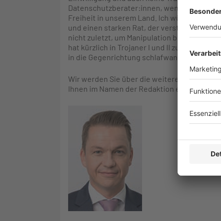
Datenschutzberater:innen, weniger kritisch
Freiheit in unserem Land. Ich wünsche Euro
und einen starken Rat, der versteht, warum
nicht zuletzt, um Manipulation bei demokra
hat kürzlich in Trojaner I und II zum Grundre
in die Gegenrichtung schlafwandeln.
Wir werden Sie über die weiteren Entwickl
Ihnen im Namen der Redaktion eine wie ge