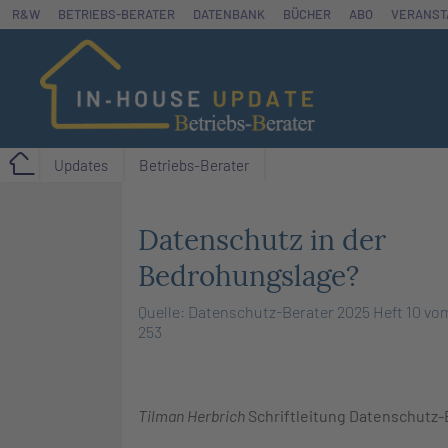
Zum
R&W
BETRIEBS-BERATER
DATENBANK
BÜCHER
ABO
VERANST
Inhalt
springen
Updates
Betriebs-Berater
Datenschutz in der
Bedrohungslage?
Quelle: Datenschutz-Berater 2025 Heft 10 vom
253
Tilman Herbrich
Schriftleitung Datenschutz-