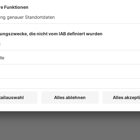
e Nachfragen „beim Marketing“ und damit generell weniger
pa deshalb in diesen Bedrohungszeiten ein starkes Parlament
 die Endgeräteintegrität einen besonderen Schutz benötigt,
tischen Willensbildungsprozessen zu verhindern. Das BVerfG
cht auf IT-Sicherheit vorgelegt, Berlin und Brüssel sollten nicht
ungen auf dem Laufenden halten; für den Moment wünsche ich
wohnt spannende Lektüre.