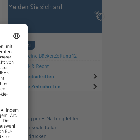
Melden Sie sich an!
QUELLEN
Allgemeine BäckerZeitung 12
Logistik & Recht
R&W Zeitschriften
Weitere Zeitschriften
Beitrag per E-Mail empfehlen
Auf LinkedIn teilen
Seite drucken