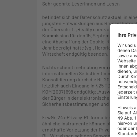
Sehr geehrte Leserinnen und Leser,
befindet sich der Datenschutz aktuell in ei
jüngsten Entwicklungen aus Brüssel betrac
der Überschrift „Reality check on the Cookie 
Kommission für den 15. September zur Anhör
eine Abschaffung der Cookie-Regelung deba
Jahr beerdigt hatte (vgl. Herbrich DSB 2023,
Wirtschaft endgültig beenden.
Nichts scheint mehr übrig vom einstigen G
informationellen Selbstbestimmung aufgrund
Konsolidierung durch die RL 2009/136/EG dur
letztlich auch Eingang in § 25 TDDDG gefund
KOM(2007) 698 endgültig: „Ausweitung des 
der Bürger in der elektronischen Kommunik
Sicherheitsbestimmungen und verbessert
ErwGr. 24 ePrivacy-RL formuliert es unmiss
ähnliche Instrumente können ohne das Wiss
ernsthafte Verletzung der Privatsphäre dars
RL. Wir wissen seit den Snowden-Enthüllun