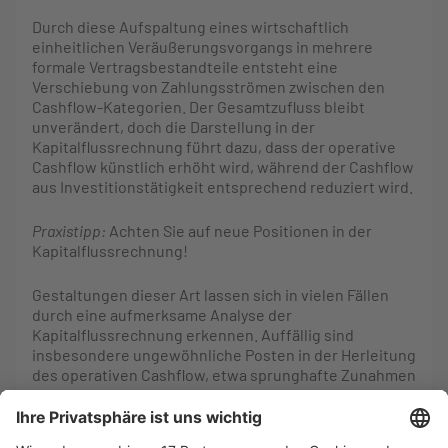
Durch diese Aufspaltung eines wirtschaftlich
einheitlichen Veräußerungsvorgangs in mehrere
formale Vertragsbestandteile entsteht eine
Verschiebung von Zahlungsströmen zwischen den
Cashflow-Kategorien. Der Gesamtzufluss bleibt
unverändert, doch die Darstellung in der
Kapitalflussrechnung führt dazu, dass der operative
Cashflow künstlich erhöht wird, während der Cashflow
aus Investitionstätigkeit entsprechend reduziert wird.
Praxistipp:
Achten Sie auf neue Positionen in der
Kapitalflussrechnung!
Gestaltungen dieser Art lassen sich in vielen Fällen
durch eine aufmerksame Analyse der
Kapitalflussrechnung erkennen. Auffällig sind
insbesondere ungewöhnliche Posten in der Herleitung
des operativen Cashflow, etwa sprunghafte Zunahmen
passiver Rechnungsabgrenzungen oder das Auftreten
neuer Kategorien in der Herleitung des operativen
Cashflow. Solche Veränderungen können darauf