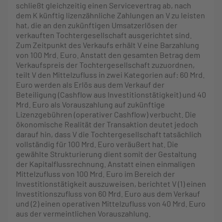
schließt gleichzeitig einen Servicevertrag ab, nach
dem K künftig lizenzähnliche Zahlungen an V zu leisten
hat, die an den zukünftigen Umsatzerlösen der
verkauften Tochtergesellschaft ausgerichtet sind.
Zum Zeitpunkt des Verkaufs erhält V eine Barzahlung
von 100 Mrd. Euro. Anstatt den gesamten Betrag dem
Verkaufspreis der Tochtergesellschaft zuzuordnen,
teilt V den Mittelzufluss in zwei Kategorien auf: 60 Mrd.
Euro werden als Erlös aus dem Verkauf der
Beteiligung (Cashflow aus Investitionstätigkeit) und 40
Mrd. Euro als Vorauszahlung auf zukünftige
Lizenzgebühren (operativer Cashflow) verbucht. Die
ökonomische Realität der Transaktion deutet jedoch
darauf hin, dass V die Tochtergesellschaft tatsächlich
vollständig für 100 Mrd. Euro veräußert hat. Die
gewählte Strukturierung dient somit der Gestaltung
der Kapitalflussrechnung. Anstatt einen einmaligen
Mittelzufluss von 100 Mrd. Euro im Bereich der
Investitionstätigkeit auszuweisen, berichtet V (1) einen
Investitionszufluss von 60 Mrd. Euro aus dem Verkauf
und (2) einen operativen Mittelzufluss von 40 Mrd. Euro
aus der vermeintlichen Vorauszahlung.