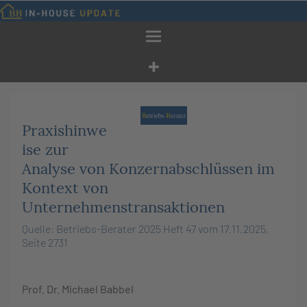
Zum
Inhalt
springen
Praxishinwe
ise zur
Analyse von Konzernabschlüssen im
Kontext von
Unternehmenstransaktionen
Quelle: Betriebs-Berater 2025 Heft 47 vom 17.11.2025,
Seite 2731
Prof. Dr.
Michael
Babbel