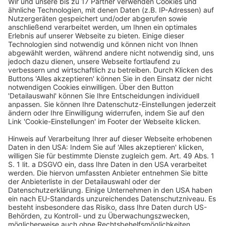
hinweisen, dass einmalige Mittelzuflüsse – bspw. aus
Unternehmensverkäufen – als Vorauszahlungen auf
künftige Leistungen verbucht wurden.
3. Einbehaltung von Reserven für
den operativen Cashflow bei
Unternehmensverkäufen
Ein weiteres Beispiel für die gezielte Steigerung des
operativen Cashflow im Rahmen von
Unternehmenstransaktionen zeigt sich bei der
Veräußerung einzelner Betriebe oder
Geschäftsbereiche, wenn das verkaufende
Unternehmen z. B. die zugehörigen Forderungen aus
Lieferungen und Leistungen nicht mit an den Käufer
überträgt, sondern im eigenen Bestand behält.
Wird ein Betrieb als wirtschaftlich geschlossene
Einheit verkauft, werden grundsätzlich alle
zugehörigen Vermögenswerte und Verbindlichkeiten
übertragen. Entscheidet sich der Verkäufer jedoch, die