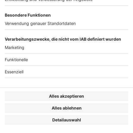
Betragen die einbehaltenen Forderungen bspw. 20
Mio. Euro, so vermindert sich der ausgewiesene
Mittelzufluss aus Investitionstätigkeit um diesen
Betrag, während sich der operative Cashflow – mit
Eingang der Zahlungen – um denselben Betrag erhöht.
Der operative Cashflow fällt dadurch höher aus. Diese
Verschiebung ändert zwar nichts an der ökonomischen
Substanz der Transaktion, beeinflusst jedoch die
Interpretation der Leistungskennzahlen erheblich: Ein
scheinbar gestärkter operativer Cashflow kann in
Wahrheit auf eine bloße Umgliederung von
Zahlungsströmen im Zuge der Transaktionsgestaltung
zurückzuführen sein.
4. Aussparung von Lasten für den
operativen Cashflow bei
Unternehmenskäufen
Wie in Abschn. IV. 3. beschrieben, kann ein
veräußerndes Unternehmen den künftigen operativen
Cashflow künstlich erhöhen, indem es bei einer