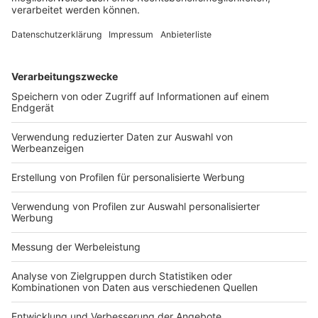
Forderungen zurückzubehalten, vermindert sich auch
der Verkaufspreis für den Betrieb um deren Wert,
sodass die Entscheidung wirtschaftlich keine
Auswirkungen zu haben scheint. Der Gesamtwert der
Transaktion sinkt. Dafür verbleiben die Forderungen
jedoch beim Verkäufer, der sie anschließend selbst
einzieht.
Diese Strukturierung hat jedoch unmittelbare
Auswirkungen auf die Kapitalflussrechnung des
verkaufenden Unternehmens. Normalerweise würde
der Mittelzufluss aus dem Verkauf des Betriebs
vollständig im Cashflow aus Investitionstätigkeit
erfasst, da es sich um den Abgang eines
Geschäftsbereichs handelt. Durch den Ausschluss der
Forderungen reduziert sich dieser Investitionszufluss
allerdings um den einbehaltenen Betrag. Sobald die
Kunden die offenen Forderungen begleichen,
entsteht ein entsprechender Mittelzufluss im
operativen Cashflow, da die Zahlungseingänge formal
als Einzug von Forderungen aus laufender
Geschäftstätigkeit gelten.