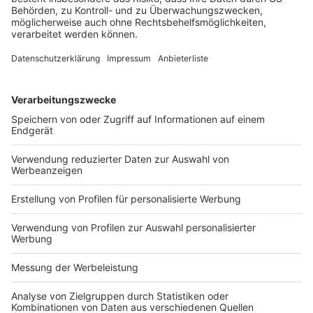
skeptische Innenwahrnehmung. Es gibt
Investoreninteresse – aus dem europäischen Ausland,
aus Nordamerika und auch aus dem pazifischen Raum“,
weiß Kortmann zu berichten.
Es gibt sie also, die Optimisten und die
Geschäftsgelegenheiten. Ein dümmliches Sprichwort
lautet: Kommen Sie rein, dann können Sie
rausschauen. Gemünzt auf die Immobilienbranche
muss es zum Jahresende eher heißen: Gehen Sie mal
raus, um reinzuschauen – das macht bessere Laune.
Oder wie Bergmann sagt: „Wir brauchen einen
Mentalitätswechsel – weg von der deutschen
Angewohnheit, alles schlechtzureden, hin zu
Optimismus, Tatkraft und dem Feiern von
Unternehmertum.“
Brigitte Mallmann-Bansa
Beitrag per E-Mail empfehlen