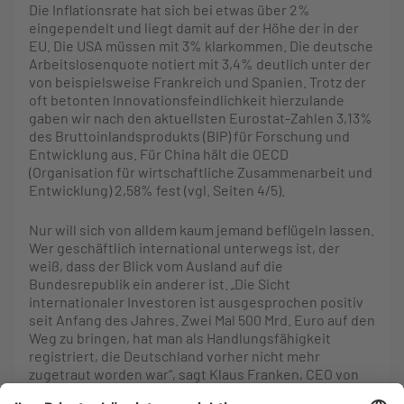
Die Inflationsrate hat sich bei etwas über 2%
eingependelt und liegt damit auf der Höhe der in der
EU. Die USA müssen mit 3% klarkommen. Die deutsche
Arbeitslosenquote notiert mit 3,4% deutlich unter der
von beispielsweise Frankreich und Spanien. Trotz der
oft betonten Innovationsfeindlichkeit hierzulande
gaben wir nach den aktuellsten Eurostat-Zahlen 3,13%
des Bruttoinlandsprodukts (BIP) für Forschung und
Entwicklung aus. Für China hält die OECD
(Organisation für wirtschaftliche Zusammenarbeit und
Entwicklung) 2,58% fest (vgl. Seiten 4/5).
Nur will sich von alldem kaum jemand beflügeln lassen.
Wer geschäftlich international unterwegs ist, der
weiß, dass der Blick vom Ausland auf die
Bundesrepublik ein anderer ist. „Die Sicht
internationaler Investoren ist ausgesprochen positiv
seit Anfang des Jahres. Zwei Mal 500 Mrd. Euro auf den
Weg zu bringen, hat man als Handlungsfähigkeit
registriert, die Deutschland vorher nicht mehr
zugetraut worden war“, sagt Klaus Franken, CEO von
Catella Project Management. „Deutschland ist die