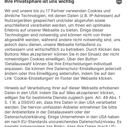
drittgrößte Volkswirtschaft der Welt und geht wieder
in Europa voran“, bekommt er jenseits der Grenzen
zurückgespiegelt.
Gero Bergmann, Präsident des Verbands deutscher
Pfandbriefbanken (VDP), bestätigt: „Deutschland wird –
trotz vieler struktureller Probleme – weiterhin als
zentrale Wirtschaftsnation und bedeutendster
Immobilienmarkt Europas gesehen.“ Er sagt:
„Internationale Immobilieninvestoren sind
grundsätzlich positiv zum deutschen Markt eingestellt
und stehen mit erheblichem Kapital bereit.“
Bergmann liefert auch eine Erklärung mit, warum es
den hiesigen Marktakteuren nicht so recht gelingt, die
Sache optimistischer zu sehen. „Diskussionen über die
heimische Wirtschaft und den eigenen
Immobilienmarkt werden hierzulande häufig sehr
kleinteilig geführt und es stehen eher Risiken als
Chancen im Vordergrund.“ Aspekte wie Planungs- und
Rechtssicherheit in Deutschland hätten international
einen hohen Wert. „Die Lage ist besser als die sehr