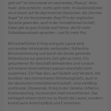
geht es?“ ist hierzulande ein seufzendes „Muss ja.“ Alles
teuer, alles schlecht, nichts geht mehr. Im Ausland blicken
sie erstaunt auf die deprimierten Deutschen, die „German
Angst“ ist ein feststehender Begriff in der englischen
Sprache geworden, auch in der Immobilienwirtschaft.
Dabei gibt es gute Gründe und Fakten, die für mehr
Selbstbewusstsein sprechen – und für mehr Mut.
Wirtschaftlicher Erfolg und gute Laune sind
untrennbar miteinander verbunden. Schlechte
Börsenstimmung und durch die Decke gehende
Aktienkurse zur gleichen Zeit gibt es nicht. Ein
gesunkener Ifo-Geschäftsklimaindex und rundum
zufriedene Unternehmen passen ebenfalls nicht
zusammen. Ein Paar also, auf Gedeih und Verderb. Die
Auslöser des momentanen Stimmungstiefs, auch in
der deutschen Immobilienwirtschaft, sind vielfältig
und brutal. Zinswende, Krieg in der Ukraine, Inflation,
Kostenanstieg. Insolvenzen statt Investitionen. Das
verhagelt einem nicht nur zu Recht die Laune, sondern
kostet auch Arbeitsplätze und Existenzen.