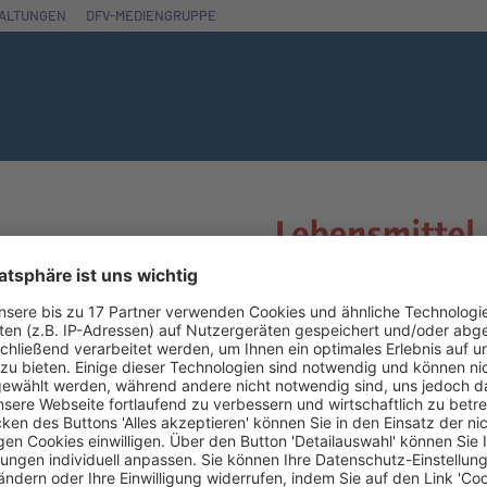
ALTUNGEN
DFV-MEDIENGRUPPE
ettengesetzes
30.01.2026, Seite 18
 Sonderweg – Regierungsentwurf keine Entlastung