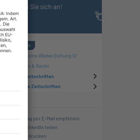
Melden Sie sich an!
QUELLEN
Allgemeine BäckerZeitung 12
Logistik & Recht
R&W Zeitschriften
Weitere Zeitschriften
Beitrag per E-Mail empfehlen
Auf LinkedIn teilen
Seite drucken