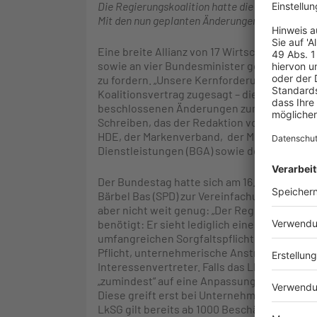
Die Regierungskoalition hatte die Abschaffung
Mit den nun geplanten Änderungen ist die Wirts
Eine breite Allianz von 17 Wirtschaftsverb
sowie an vier Bundesminister gewandt, um 
zu fordern. „Unsere Kernforderung ist klar: 
Koalitionsvertrag zugesagt – die im Dezem
beschlossenen Änderungen zur Lieferketten
Schreiben, das der Redaktion vorliegt. Zu 
HDE, der Markenverband, der Mittelstandsv
Dienstleistungen (BGA) sowie der Gesamtverb
Der Bundestag hatte sich am 16. Januar in 
Bärbel Bas (SPD) zur Vereinfachung des Lk
aber nicht weit genug: „Der Regierungsentwu
benötigt: Er sieht lediglich eine Streichung
umfangreichen Sorgfaltspflichten in Bezug 
Pflicht, unternehmerische Anstrengungen kle
Interessenvertreter. Falls das LkSG nicht – 
„zumindest“ auf eine Anpassung an die neue
Diese greift erst bei Unternehmen ab 5000 
LkSG gilt bereits ab 1000 Beschäftigten.