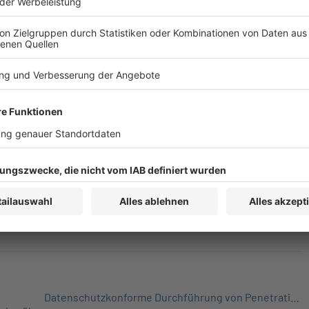
en angetreten, die Lieferkettenregulierung bürokratiearm
den Vereinfachungen der EU-Vorgaben von Dezember 2025 muss
etzt beenden“, betont Patrick Kammerer,
, gegenüber der Lebensmittel Zeitung.
Datenschutzkonforme Durchführung von Penetrationstests und Grenzen der Betriebsratsbeteiligung