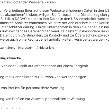
 des Lieferkettensorgfaltspflichtengesetzes (LkSG) versprochen.
chaft jedoch nicht zufrieden.
änden hat sich an die Fraktionsvorstände von CDU/CSU und SPD
ein Ende des nationalen Sonderwegs beim Lieferkettengesetz
Das LkSG muss ausgesetzt werden. Gleichzeitig sollten – wie im
ber 2025 auf EU-Ebene im Rahmen des ‚Omnibus I‘
regulierung zügig umgesetzt werden“, heißt es in dem
den Unterzeichnern gehören unter anderen der Handelsverband
erbund (ZGV), der Bundesverband Großhandel, Außenhandel,
and der Textil- und Modeindustrie (textil + mode).
erster Lesung mit dem Gesetzentwurf von Arbeitsministerin
SG befasst. Den Verbänden gehen die geplanten Entlastungen
rf bleibt weit hinter dem zurück, was die Wirtschaft jetzt
 der Berichtspflicht und eine Reduktion der Sanktionen vor. Die
auf globale Lieferketten bleiben ebenso bestehen wie die
inteilig zu dokumentieren“, kritisieren die
wie gefordert – ausgesetzt wird, pochen die Verbände
n Schwellenwerte der EU-Lieferkettenrichtlinie (CSDDD).
Mitarbeitern und einem Jahresumsatz von 1,5 Mrd. Euro. Das