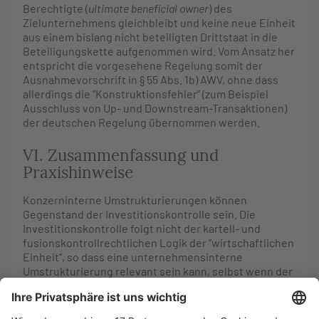
Berechtigte (
ultimate beneficial owner
) des
Zielunternehmens gleichbleibt und keine neue Einheit
aus einem bislang nicht beteiligten Drittstaat in die
Beteiligungskette aufgenommen wird. Vom Ansatz her
entspricht die vorgesehene Regelung somit der
Ausnahmevorschrift in § 55 Abs. 1b) AWV, ohne dass
allerdings die “Konstruktionsfehler” (zum Beispiel
Ausschluss von Up- und Downstream-Transaktionen)
der deutschen Regelung übernommen werden.
VI. Zusammenfassung und
Praxishinweise
Konzerninterne Umstrukturierungen können
Gegenstand der Investitionskontrolle sein. Die
Investitionskontrolle folgt nicht der kartell- und
fusionskontrollrechtlichen Logik der “wirtschaftlichen
Einheit”, so dass eine unternehmensinterne
Umstrukturierung relevant sein kann, selbst wenn der
eigentliche wirtschaftliche Eigentümer unverändert
bleibt. Die in § 55 Abs. 1b) AWV vorgesehene
Ausnahmeregelung ist eng begrenzt und erfasst