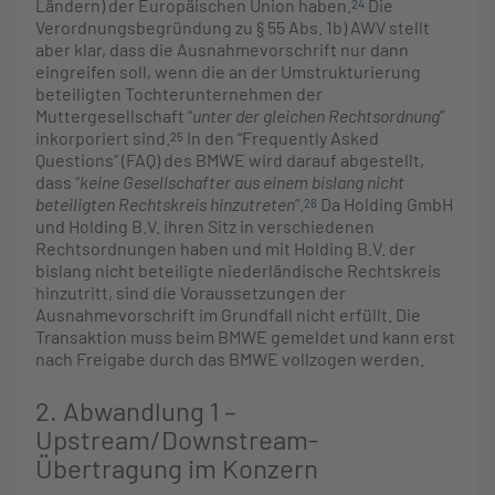
Ländern) der Europäischen Union haben.
Die
24
Verordnungsbegründung zu § 55 Abs. 1b) AWV stellt
aber klar, dass die Ausnahmevorschrift nur dann
eingreifen soll, wenn die an der Umstrukturierung
beteiligten Tochterunternehmen der
Muttergesellschaft “
unter der gleichen Rechtsordnung
”
inkorporiert sind.
In den “Frequently Asked
25
Questions” (FAQ) des BMWE wird darauf abgestellt,
dass “
keine Gesellschafter aus einem bislang nicht
beteiligten Rechtskreis hinzutreten
”.
Da Holding GmbH
26
und Holding B.V. ihren Sitz in verschiedenen
Rechtsordnungen haben und mit Holding B.V. der
bislang nicht beteiligte niederländische Rechtskreis
hinzutritt, sind die Voraussetzungen der
Ausnahmevorschrift im Grundfall nicht erfüllt. Die
Transaktion muss beim BMWE gemeldet und kann erst
nach Freigabe durch das BMWE vollzogen werden.
2. Abwandlung 1 –
Upstream/Downstream
-
Übertragung im Konzern