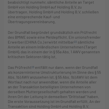
beabsichtigt nunmehr, sämtliche Anteile an Target
GmbH von Holding GmbH auf Holding B.V. zu
übertragen. Holding GmbH und Holding B.V. schließen
eine entsprechende Kauf- und
Übertragungsvereinbarung.
Der Grundfall begründet grundsätzlich ein Prüfrecht
des BMWE sowie eine Meldepflicht. Ein unionsfremder
Erwerber (CHINA Co.) erwirbt mittelbar
sämtliche
22
Anteile an einem inländischen Unternehmen (Target
GmbH), das in einem der in § 55a Abs. 1 AWV genannten
kritischen Sektoren tätig ist.
Das Prüfrecht
entfällt nur dann, wenn der Grundfall
23
als konzerninterne Umstrukturierung im Sinne des § 55
Abs. 1b) AWV anzusehen ist. § 55 Abs. 1b) AWV ist dem
Wortlaut nach nur anwendbar, wenn die Anteile aller
an der Transaktion beteiligten Unternehmen von
derselben Muttergesellschaft gehalten werden und
ihren Ort der Leitung in demselben “Drittstaat” haben.
Die erste Voraussetzung ist im Grundfall erfüllt. An der
Transaktion sind Holding GmbH und Holding B.V.