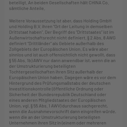
beteiligt. An beiden Gesellschaften hält CHINA Co.
sämtliche Anteile.
Weitere Voraussetzung ist aber, dass Holding GmbH
und Holding B.V. ihren “Ort der Leitung in demselben
Drittstaat haben”. Der Begriff des “Drittstaates” ist im
Außenwirtschaftsrecht nicht definiert. § 2 Abs. 8 AWG
definiert “Drittländer” als Gebiete außerhalb des
Zollgebiets der Europäischen Union. Es wäre aber
sinnlos und ist auch offensichtlich nicht gewollt, dass
§ 55 Abs. 1b) AWV nur dann anwendbar ist, wenn die an
der Umstrukturierung beteiligten
Tochtergesellschaften ihren Sitz außerhalb der
Europäischen Union haben. Dagegen wäre es vor dem
Hintergrund des Prüfungsmaßstabs der deutschen
Investitionskontrolle (öffentliche Ordnung oder
Sicherheit der Bundesrepublik Deutschland oder
eines anderen Mitgliedstaates der Europäischen
Union, vgl. § 55 Abs. 1 AWV) durchaus sachgerecht,
wenn die Ausnahmevorschrift dann eingreifen würde,
wenn die an der Umstrukturierung beteiligten
Unternehmen ihren Sitz in (einem oder mehreren