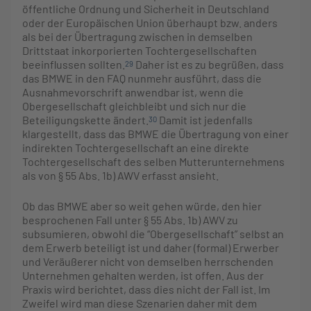
öffentliche Ordnung und Sicherheit in Deutschland
oder der Europäischen Union überhaupt bzw. anders
als bei der Übertragung zwischen in demselben
Drittstaat inkorporierten Tochtergesellschaften
beeinflussen sollten.
Daher ist es zu begrüßen, dass
29
das BMWE in den FAQ nunmehr ausführt, dass die
Ausnahmevorschrift anwendbar ist, wenn die
Obergesellschaft gleichbleibt und sich nur die
Beteiligungskette ändert.
Damit ist jedenfalls
30
klargestellt, dass das BMWE die Übertragung von einer
indirekten Tochtergesellschaft an eine direkte
Tochtergesellschaft des selben Mutterunternehmens
als von § 55 Abs. 1b) AWV erfasst ansieht.
Ob das BMWE aber so weit gehen würde, den hier
besprochenen Fall unter § 55 Abs. 1b) AWV zu
subsumieren, obwohl die “Obergesellschaft” selbst an
dem Erwerb beteiligt ist und daher (formal) Erwerber
und Veräußerer nicht von demselben herrschenden
Unternehmen gehalten werden, ist offen. Aus der
Praxis wird berichtet, dass dies nicht der Fall ist. Im
Zweifel wird man diese Szenarien daher mit dem