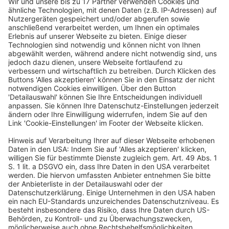
aufgrund einer unglücklichen Formulierung der
Vorschrift viele der relevanten Fälle nicht. Es ist zu
erwarten (und zu hoffen), dass er deutsche
Gesetzgeber die Regelung im Hinblick auf die neue
Screening-VO anpassen wird.
Eine konzerninterne Umstrukturierung, die nach dem
AWV meldepflichtig ist, darf erst dann vollzogen
werden, wenn die Umstrukturierung dem BMWE
gemeldet und vom BMWE freigegeben wurde. Ein
vorzeitiger Vollzug ist zivilrechtlich unwirksam und
kann mit Bußgeldern geahndet werden. In
Zweifelsfällen besteht die Möglichkeit, informell mit
dem BMWE zu sprechen bzw. vorsorglich eine so
genannte Unbedenklichkeitsbescheinigung zu
beantragen.
Inhouse-Juristen sollten erwägen, Prozesse
aufzusetzen, die es ihnen ermöglichen,
investitionskontrollrechtlich relevante Maßnahmen
frühzeitig zu identifizieren. In der Praxis zeigt sich,
dass die deutsche Rechtsabteilung gar nicht oder zu