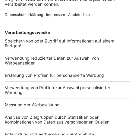
spät von internen Umstrukturierungen erfährt –
gerade dann, wenn der lokale Anknüpfungspunkt (wie
zum Beispiel bei einer mittelbaren konzerninternen
Verschiebung einer deutschen Tochtergesellschaft)
nicht offensichtlich ist.
Dr. Sandra Link
, LL.M. (Columbia), RAin,
ist Partnerin im Bereich
Gesellschaftsrecht/M&A der
Eversheds Sutherland (Germany)
Rechtsanwälte Steuerberater
Solicitors Partnerschaft mbB in
Frankfurt a. M. Sie hat umfangreiche
Erfahrung bei der Beratung chinesischer Investoren
bei M&A-Transaktionen. Sie war für einige Monate auch
im Pekinger Büro von King & Wood in China tätig.
Daniel von Brevern
, LL.M. (Michigan), RA,
leitet die deutsche Praxisgruppe
Kartellrecht und Investitionskontrolle
bei Eversheds Sutherland (Germany)
Rechtsanwälte Steuerberater