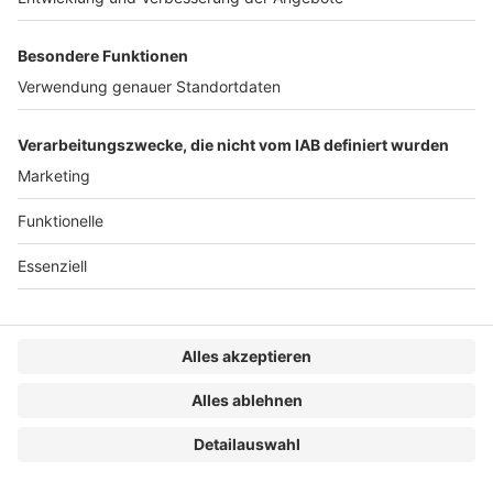
Solicitors Partnerschaft mbB. Er berät
seit über 20 Jahren von den
Standorten Brüssel und Düsseldorf aus in den
Bereichen Fusionskontrolle, Investitionskontrolle und
Europäischem Beihilferecht.
1
Ausführlich dazu
Link/von Brevern
, BB 2025,
1347 ff.
2
Ausführlich zu unmittelbarem und mittelbarem
Erwerb und unmittelbaren und mittelbaren
Erwerbern
von Brevern
, NZKart 2021, 530, 532 f.
3
Vgl. im Einzelnen
Sattler
, in: Sachs/Pelz,
Außenwirtschaftsrecht, 3. Aufl. 2024, § 55, Rn. 70;
Niestedt
, in: BeckOK AußenWirtschaftsR, 18.
Edition, Stand: 31.1.2026, § 55, Rn. 12;
Weitnauer/Moosbauer,
GWR 2021 343, 344.
4
BT-Drs., 16/10730, 22 f.; vgl.
Niestedt
, in: BeckOK