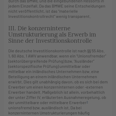
durch das BMWE und die eingebundenen Ressorts in
jedem Einzelfall. Da das BMWE seine Entscheidungen
nicht veröffentlicht, ist das “materielle
Investitionskontrollrecht” wenig transparent.
III. Die konzerninterne
Umstrukturierung als Erwerb im
Sinne der Investitionskontrolle
Die deutsche Investitionskontrolle ist nach §§ 55 Abs.
1, 60 Abs. 1 AWV anwendbar, wenn ein “Unionsfremder”
(sektorübergreifende Prüfung) bzw. “Ausländer”
(sektorspezifische Prüfung) unmittelbar oder
mittelbar ein inländisches Unternehmen bzw. eine
Beteiligung an einem inländischen Unternehmen
erwirbt. Dies gilt unabhängig davon, ob es sich bei dem
Erwerber um einen konzerninternen oder -externen
Erwerber handelt. Maßgeblich ist allein, vorbehaltlich
der unter Ziffer IV. erläuterten Ausnahmeregelung, ob
der unmittelbare oder mittelbare Erwerber
2
unionsfremd bzw. ausländisch ist. Da bei
konzerninternen Umstrukturierungen häufig