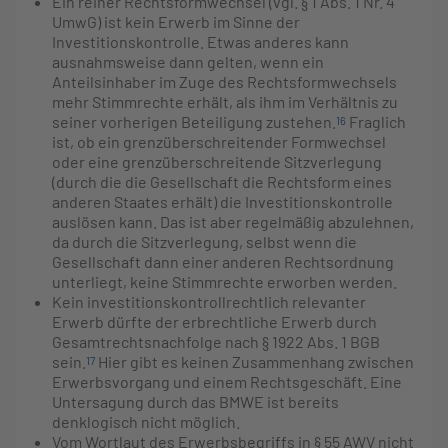
Ein reiner Rechtsformwechsel (vgl. § 1 Abs. 1 Nr. 4
UmwG) ist kein Erwerb im Sinne der
Investitionskontrolle. Etwas anderes kann
ausnahmsweise dann gelten, wenn ein
Anteilsinhaber im Zuge des Rechtsformwechsels
mehr Stimmrechte erhält, als ihm im Verhältnis zu
seiner vorherigen Beteiligung zustehen.
Fraglich
16
ist, ob ein grenzüberschreitender Formwechsel
oder eine grenzüberschreitende Sitzverlegung
(durch die die Gesellschaft die Rechtsform eines
anderen Staates erhält) die Investitionskontrolle
auslösen kann. Das ist aber regelmäßig abzulehnen,
da durch die Sitzverlegung, selbst wenn die
Gesellschaft dann einer anderen Rechtsordnung
unterliegt, keine Stimmrechte erworben werden.
Kein investitionskontrollrechtlich relevanter
Erwerb dürfte der erbrechtliche Erwerb durch
Gesamtrechtsnachfolge nach § 1922 Abs. 1 BGB
sein.
Hier gibt es keinen Zusammenhang zwischen
17
Erwerbsvorgang und einem Rechtsgeschäft. Eine
Untersagung durch das BMWE ist bereits
denklogisch nicht möglich.
Vom Wortlaut des Erwerbsbegriffs in § 55 AWV nicht