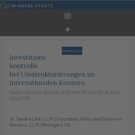
Zum
Inhalt
springen
Investitions
kontrolle
bei Umstrukturierungen im
internationalen Konzern
Quelle: Betriebs-Berater 2026 Heft 26 vom 22.06.2026,
Seite 1475
Dr.
Sandra
Link
, LL.M. (Columbia), RAin, und
Daniel
von
Brevern
, LL.M. (Michigan), RA