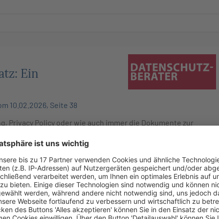
tz: Ein
m 10.02.2026, Seite 38
, Privacy Policy oder wie auch immer die Dokumente zur
t. 13, 14 DSGVO genannt werden: Ungeachtet der Pflicht des
2 Abs. 1 Satz 1 DSGVO), Mitteilung (Art. 13 Abs. 1, 14. Abs. 1
Art. 14 Abs. 2 DSGVO) „in einer klaren und einfachen Sprache“
rist:innen, Vertriebs- und Marketingmitarbeitende an
ne auch über die gesetzlichen Vorgaben hinaus – liebevoll
chrieben werden. Doch sind es wirklich diese Inhalte, die der
rmationspflichten zur Voraussetzung für die Rechtmäßigkeit