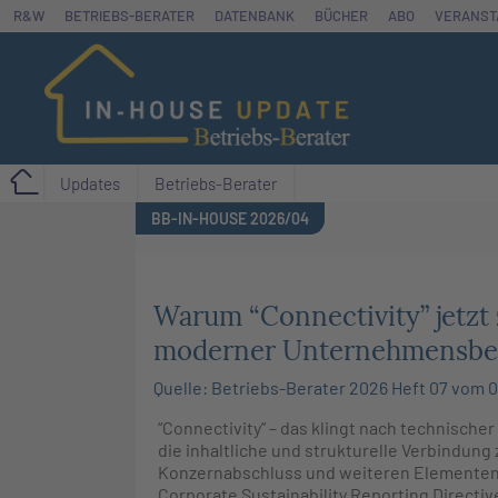
Zum
R&W
BETRIEBS-BERATER
DATENBANK
BÜCHER
ABO
VERANST
Inhalt
springen
Updates
Betriebs-Berater
BB-IN-HOUSE 2026/04
Warum “Connectivity” jetzt
moderner Unternehmensber
Quelle: Betriebs-Berater 2026 Heft 07 vom 09
“Connectivity” – das klingt nach technischer
die inhaltliche und strukturelle Verbindung
Konzernabschluss und weiteren Elementen 
Corporate Sustainability Reporting Directi