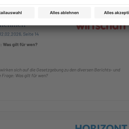
ernehmen
12.02.2026, Seite 14
: Was gilt für wen?
 wirken sich auf die Gesetzgebung zu den diversen Berichts- und
ie Frage: Was gilt für wen?