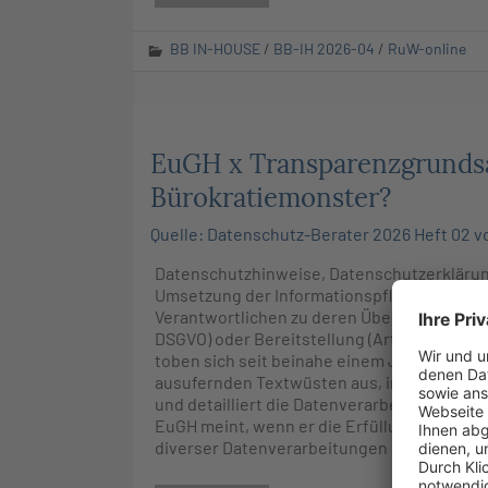
BB IN-HOUSE
/
BB-IH 2026-04
/
RuW-online
EuGH x Transparenzgrundsa
Bürokratiemonster?
Quelle: Datenschutz-Berater 2026 Heft 02 vo
Datenschutzhinweise, Datenschutzerklärung
Umsetzung der Informationspflichten aus Ar
Verantwortlichen zu deren Übermittlung (Art. 1
DSGVO) oder Bereitstellung (Art. 13 Abs. 2, 
toben sich seit beinahe einem Jahrzehnt Ju
ausufernden Textwüsten aus, in denen – ger
und detailliert die Datenverarbeitungen bes
EuGH meint, wenn er die Erfüllung der Info
diverser Datenverarbeitungen macht?