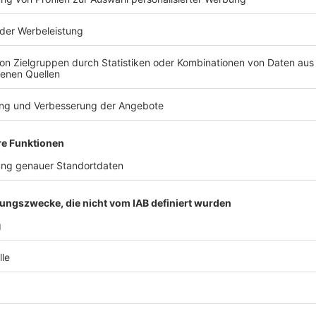
nale Datentransfers
 vom 03.02.2025, Seite 93
h auf neuartige Beschränkungen von internationalen
t zwei Gesetzen und einer strafbewehrten Verordnung
tsziele und weichen deutlich von herkömmlichen
n und Datenresidenzgesetzen ab.