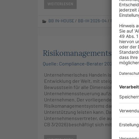
WEITERLESEN
BB IN-HOUSE
/
BB-IH 2026-04
/
RuW-online
Risikomanagementsysteme 
Quelle: Compliance-Berater 2026 Heft 01-02 
Unternehmerisches Handeln ist seit jeher m
Entwicklung der Welt, mit steigender Viels
Bewusstsein für alle Dimensionen der Nach
Unternehmenssteuerung aufzunehmen. Sie zu
Unternehmen. Der vorliegende Beitrag stel
Risikomanagementsystems dar und zeigt a
Unterstützung leisten kann. Dabei integrier
Unternehmensvertreter, die aus Interviews 
CB 3/2026) beschäftigt sich mit den Gren