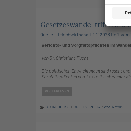
Gesetzeswandel trifft Unt
Quelle: Fleischwirtschaft 1-2 2026 Heft vom 
Berichts- und Sorgfaltspflichten im Wandel
Von Dr. Christiane Fuchs
Die politischen Entwicklungen sind rasant und
Sorgfaltspflichten aus. Es stellt sich wieder d
WEITERLESEN
BB IN-HOUSE
/
BB-IH 2026-04
/
dfv-Archiv