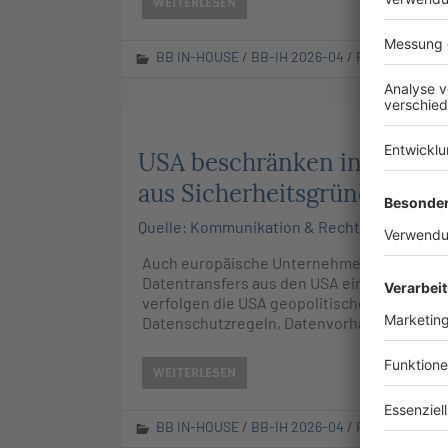
WEITERLESEN
BB IN-HOUSE
/
BB-IH 2026-04
/
RuW-online
USA beschränken internatio
aus Sicherheitsgründen
Quelle: Kommunikation & Recht 2026 Heft 02
Auch europäische Unternehmen müssen sic
Datentransfers aus den USA einstellen. Mi
verfolgen die USA geopolitische Sicherhei
Datenschutzregeln, Datenvorhaltepflichte
WEITERLESEN
BB IN-HOUSE
/
BB-IH 2026-04
/
RuW-online