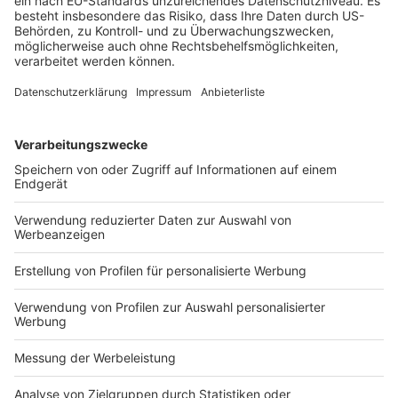
Die obersten 10 Prozent der Steuerpflichtigen – ab
87162 € Jahreseinkommen – tragen bereits 56,9
Prozent des gesamten
Einkommensteueraufkommens.
Die NGG warnt eindringlich vor den Arbeitszeitplänen
der Bundesregierung. „Schwarz-Rot will eine
wöchentliche Höchstarbeitszeit und den 8-Stunden-
Tag abschaffen“, sagt Adjan. Im Extremfall wären 73,5-
Stunden-Wochen möglich – sechs Tage à zwölf
Stunden und 15 Minuten.
Gewerkschaften appellieren an die Bundesregierung:
„10- oder 12-Stunden-Tage schaffen keine Fachkräfte.“
Die richtigen Hebel seien bessere
Arbeitsbedingungen, Vereinbarkeit von Familie und
Beruf bei Qualifizierung und mehr Ausbildung.
Patrick Pehl