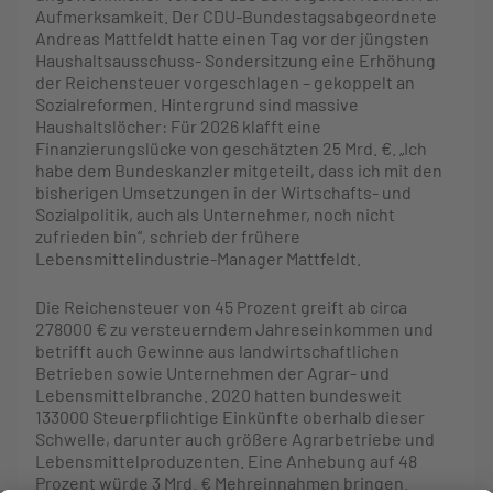
Aufmerksamkeit. Der CDU-Bundestagsabgeordnete
Andreas Mattfeldt hatte einen Tag vor der jüngsten
Haushaltsausschuss- Sondersitzung eine Erhöhung
der Reichensteuer vorgeschlagen – gekoppelt an
Sozialreformen. Hintergrund sind massive
Haushaltslöcher: Für 2026 klafft eine
Finanzierungslücke von geschätzten 25 Mrd. €. „Ich
habe dem Bundeskanzler mitgeteilt, dass ich mit den
bisherigen Umsetzungen in der Wirtschafts- und
Sozialpolitik, auch als Unternehmer, noch nicht
zufrieden bin“, schrieb der frühere
Lebensmittelindustrie-Manager Mattfeldt.
Die Reichensteuer von 45 Prozent greift ab circa
278000 € zu versteuerndem Jahreseinkommen und
betrifft auch Gewinne aus landwirtschaftlichen
Betrieben sowie Unternehmen der Agrar- und
Lebensmittelbranche. 2020 hatten bundesweit
133000 Steuerpflichtige Einkünfte oberhalb dieser
Schwelle, darunter auch größere Agrarbetriebe und
Lebensmittelproduzenten. Eine Anhebung auf 48
Prozent würde 3 Mrd. € Mehreinnahmen bringen.