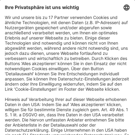
Gewerkschaften in Sorge
Die Gewerkschaft Nahrung-Genuss-Gaststätten (NGG)
befürchtet durch die geplanten Arbeitszeitreformen
massive Gesundheitsbelastungen. „Nach acht
Stunden steigt das Unfallrisiko rapide an“, warnt der
stellvertretende NGG-Vorsitzende Freddy Adjan. Auch
die Vereinbarkeit von Familie und Beruf gerate unter
Druck. „Wer holt die Kinder aus Kita oder Hort, wenn
die Schicht zwölf Stunden dauert?“
CSU lehnt Vorstoß ab
Bundesinnenminister Alexander Dobrindt (CSU) bleibt
bei seiner ablehnenden Haltung zu
Steuererhöhungen. Er wünsche der Koalition mehr
„Harmonie statt Hyperventilieren“. Eine Insa-Umfrage
zeigt jedoch: 55 Prozent der Deutschen sprechen sich
für höhere Abgaben bei Spitzenverdienern aus.